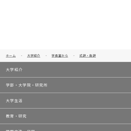
ホーム
-
大学紹介
-
学長室から
-
式辞・告辞
大学紹介
学部・大学院・研究所
大学生活
教育・研究