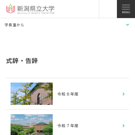
MENU
学長室から
式辞・告辞
令和８年度
令和７年度