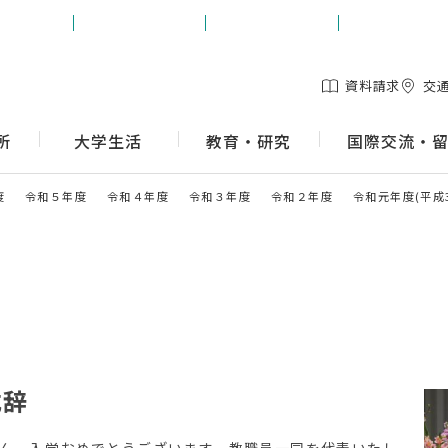
生の方
保護者の方
地域の方
企業の方
資料請求
交
所
大学生活
教育・研究
国際交流・
度
令和５年度
令和４年度
令和３年度
令和２年度
令和元年度(平成3
式辞