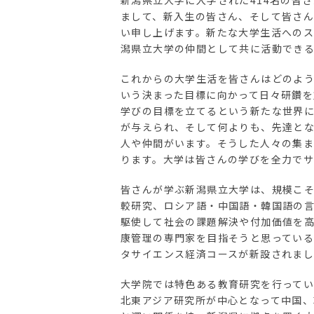
新潟県立大学に入学された414名の皆
まして、新入生の皆さん、そして皆さ
い申し上げます。新たな大学生活への
潟県立大学の仲間として共に活動でき
これからの大学生活を皆さんはどのよ
いう決まった目標に向かって日々研鑽
学びの目標を立てるという新たな世界
が与えられ、そして何よりも、先達と
人や仲間がいます。そうした人々の集ま
ります。大学は皆さんの学びを全力でサ
皆さんが学ぶ新潟県立大学は、規模こ
較研究、ロシア語・中国語・韓国語の
駆使して社会の課題解決や付加価値を
康管理の専門家を目指そうと思ってい
タサイエンス経済コースが新設されま
大学院では特色ある教育研究を行って
北東アジア研究所が中心となって中国、