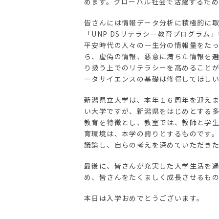
めます。グローバル社会で活躍するた
皆さんには情報データ分析に積極的に取
「UNP DSリテラシー教育プログラ
平安時代の人々の一生分の情報量をた
ら、虚偽の情報、悪意に満ちた情報を選
り扱う上でのリテラシーを高めること
ータサイエンスの基礎は修得してほし
新潟県立大学は、本年１６周年を迎え
い大学ですが、新潟県をはじめとする
教育を特徴とし、教室では、教師と学
育環境は、本学の誇りとするものです
議論し、自らの考えを深めていただき
最後に、皆さんが充実した大学生活を
め、皆さんをたくましく成長させるも
本日は入学おめでとうございます。