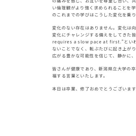
の痛みを感じ、お互いを尊重し合い、共
い倫理観がより強く求められることを
のこれまでの学びはこうした変化を乗
変化のない存在はありません。変化は
変化にチャレンジする備えをしてきた皆さん
requires a slow pace a
ないことでなく、転ぶたびに起き上が
広がる豊かな可能性を信じて、静かに
皆さんが健康であり、新潟県立大学の
福する言葉といたします。
本日は卒業、修了おめでとうございま