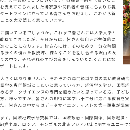
さん、入学おめでとうございます。教職員一同を代表いたし
んを支えてこられました御家族や関係者の皆様に心よりお祝
スタートラインに立っている皆さんをお迎えし、これから新
ることを大変嬉しく思っています。
うに描いているでしょうか。これまで皆さんには大学入学と
を重ねてきましたが、今日からは、皆さん御自身が主体的に
に進むことになります。皆さんには、そのための十分な時間
なる多くの優れた教授陣、様々なことを話し合える沢山の友
りの中で、それぞれの学びの道を歩んでいただくことにな
ポートします。
そ大きくはありませんが、それぞれの専門領域で質の高い教育研究
言語学を専門領域としたいと思っている方、経済学を学び、国際経
高めるデータサイエンスの専門を極めたいと思っている方、子ども
る方、様々ですが、皆さんの期待に本学は十二分に応える教育を実
した。皆さんの中からはデータサイエンティストの第一期生が誕生
います。国際地域学研究科では、国際政治・国際関係、国際経済・
朝鮮半島、ロシア、モンゴルの北東アジア地域に関するユニーク