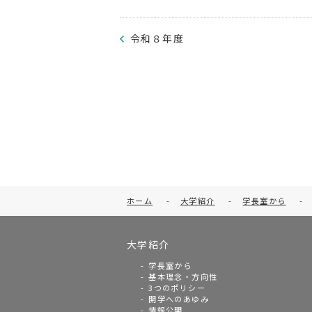
令和８年度
ホーム
-
大学紹介
-
学長室から
-
大学紹介
学長室から
基本理念・方向性
3つのポリシー
開学へのあゆみ
情報公開