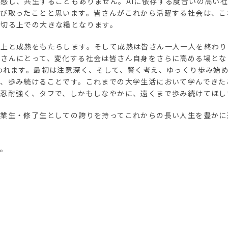
感し、共生することもありません。AIに依存する度合いの高い
学び取ったことと思います。皆さんがこれから活躍する社会は、こ
り切る上での大きな糧となります。
向上と成熟をもたらします。そして成熟は皆さん一人一人を終わり
にとって、変化する社会は皆さん自身をさらに高める場となります。ただし
t first.”といわれます。最初は注意深く、そして、賢く考え、ゆっく
り、歩み続けることです。これまでの大学生活において学んできた
、忍耐強く、タフで、しかもしなやかに、遠くまで歩み続けてほし
卒業生・修了生としての誇りを持ってこれからの長い人生を豊かに
す。