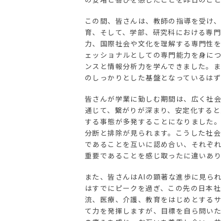
この間、皆さんは、教師の指導を受け
育、そして、学部、研究科における専
力、国際社会や文化を理解する専門性
ェッショナルとしての専門能力を身に
ンスと情報分析力を学んできました。
のしっかりとした基盤となっているはず
皆さんが学業に勤しむ期間は、広く社
通じて、繋がりが深まり、安定化する
する事態が多発することになりました
分断と排除が見られます。こうした社
であることを互いに認め合い、それぞ
重要であることを感じ取ったに違いあ
また、皆さんはAIの顕著な進歩に見ら
はすでにピークを過ぎ、この先の日本社
流、医療、介護、教育をはじめとするサ
て力を発揮しますが、目標を自ら問い