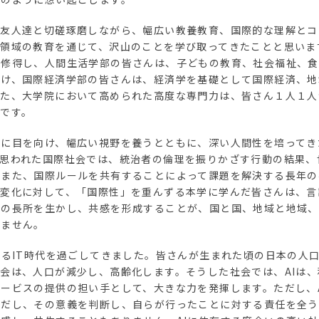
、友人達と切磋琢磨しながら、幅広い教養教育、国際的な理解とコ
門領域の教育を通じて、沢山のことを学び取ってきたことと思いま
を修得し、人間生活学部の皆さんは、子どもの教育、社会福祉、食
つけ、国際経済学部の皆さんは、経済学を基礎として国際経済、地
また、大学院において高められた高度な専門力は、皆さん１人１人
です。
会に目を向け、幅広い視野を養うとともに、深い人間性を培ってき
と思われた国際社会では、統治者の倫理を振りかざす行動の結果、
。また、国際ルールを共有することによって課題を解決する長年の
会変化に対して、「国際性」を重んずる本学に学んだ皆さんは、言
れの長所を生かし、共感を形成することが、国と国、地域と地域、
りません。
れるIT時代を過ごしてきました。皆さんが生まれた頃の日本の人
会は、人口が減少し、高齢化します。そうした社会では、AIは
ービスの提供の担い手として、大きな力を発揮します。ただし、
ただし、その意義を判断し、自らが行ったことに対する責任を全う