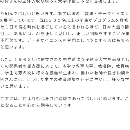
めの皆さんの主体的取り組みを大学は惜しみなく支援します。
り組んでほしいと思います。本学は国の「数理・データサイエン
ム」を展開しています。既に３００名以上の学生がプログラムを履
った１日で得る時代を過ごしていると言われるほど、日々大量の情
別し、あるいは、AIを正しく活用し、正しい判断をすることが
が不可欠です。データサイエンスを専門としようとする人はもちろ
いと思います。
ました。１９６３年に創立された県立新潟女子短期大学を前身とし
多くの関係者の御支援によって、本学の教育内容、教授陣、教育施
生、学生同志の間に様々な協働が生まれ、優れた教師や良き仲間た
。皆さんには、こうした本学の教育環境を存分に生かし、様々な学
たいと思います。
過ごすには、何よりも心身共に健康であってほしいと願います。こ
のとなることを心から期待しています。