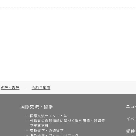
式辞・告辞
-
令和７年度
ニュ
国際交流・留学
国際交流センターとは
イベ
外務省の危険情報に基づく海外研修・派遣留
学実施方針
交換留学・派遣留学
受験
海外研修・フィールドワーク