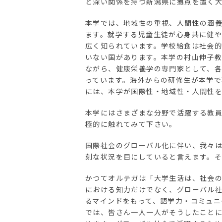
と深い関係を持つ新潟県に拠点を置く
本学では、地域性の重視、人間性の涵
ます。就学する児童生徒が心身共に健
広く知られています。学校給食は社会
いない国があります。本学の村山伸子
ながら、健康栄養学の専門家として、
っています。海外からの研修生が本学
には、本学が国際性・地域性・人間性
本学にはさまざまな分野で活躍する教
極的に触れてみて下さい。
国際社会のグローバル化に伴い、我々
刻な状況を目にしていると言えます。
かつてオルテガは「大学生活は、社会
における知力だけでなく、グローバル
るマインドをもって、語学力・コミュニ
では、皆さん一人一人がそうしたこと