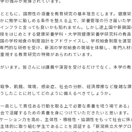
大学の強みが発揮されています。
養とともに、国際性の涵養を教育研究の基本理念とします。健康栄
やかに勉学に勤しめる条件を整える上で、栄養管理の行き届いた学
的インフラと言っても良いかも知れません。しかし途上国や新興国
教授をはじめとする健康栄養学科・大学院健康栄養学研究科の教員
各国の学校給食の制度設計をアドヴァイスし、学校給食制度を運営
で専門的な研修を受け、新潟の学校給食の現場を体験し、専門人材
を重視する教育研究の特徴があらわれています。
員がいます。皆さんには講義や演習を受けるだけでなく、本学の教
は戦争、飢餓、環境、感染症、社会の分断、経済摩擦など複雑な課
そうしたことに対してどのように備えるべきでしょうか。
の一員として責任ある行動を取る上で必要な素養を培う場である」
社会で活躍するための素養を身につけていただきたいと思います。
ケーション力を高め、主体性・積極性・協調性をもって社会に係
に主体的に取り組む学生であることを認証する「新潟県立大学グロ