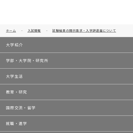
ホーム
-
入試情報
-
試験結果の開示請求・入学辞退届について
大学紹介
学部・大学院・研究所
大学生活
教育・研究
国際交流・留学
就職・進学