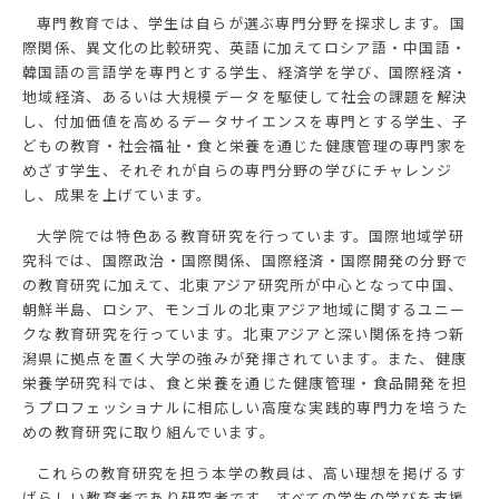
専門教育では、学生は自らが選ぶ専門分野を探求します。国
際関係、異文化の比較研究、英語に加えてロシア語・中国語・
韓国語の言語学を専門とする学生、経済学を学び、国際経済・
地域経済、あるいは大規模データを駆使して社会の課題を解決
し、付加価値を高めるデータサイエンスを専門とする学生、子
どもの教育・社会福祉・食と栄養を通じた健康管理の専門家を
めざす学生、それぞれが自らの専門分野の学びにチャレンジ
し、成果を上げています。
大学院では特色ある教育研究を行っています。国際地域学研
究科では、国際政治・国際関係、国際経済・国際開発の分野で
の教育研究に加えて、北東アジア研究所が中心となって中国、
朝鮮半島、ロシア、モンゴルの北東アジア地域に関するユニー
クな教育研究を行っています。北東アジアと深い関係を持つ新
潟県に拠点を置く大学の強みが発揮されています。また、健康
栄養学研究科では、食と栄養を通じた健康管理・食品開発を担
うプロフェッショナルに相応しい高度な実践的専門力を培うた
めの教育研究に取り組んでいます。
これらの教育研究を担う本学の教員は、高い理想を掲げるす
ばらしい教育者であり研究者です。すべての学生の学びを支援