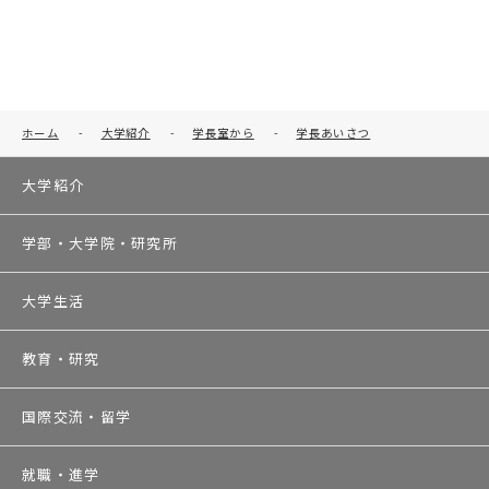
ホーム
-
大学紹介
-
学長室から
-
学長あいさつ
大学紹介
学部・大学院・研究所
大学生活
教育・研究
国際交流・留学
就職・進学