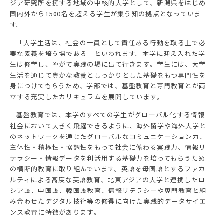
ジア研究所を擁する地域の中核的大学として、新潟県をはじめ
国内外から1500名を超える学生が集う知の拠点となっていま
す。
「大学生活は、社会の一員として責任ある行動を取る上で必
要な素養を培う場である」といわれます。本学に迎え入れた学
生は修学し、やがて実践の場に出て行きます。学生には、大学
生活を通じて豊かな教養としっかりとした基礎をもつ専門性を
身につけてもらうため、学部では、基盤教育と専門教育とが両
立する充実したカリキュラムを展開しています。
基盤教育では、本学のすべての学生がグローバル化する情報
社会において大きく飛躍できるように、海外留学や海外大学と
のネットワークを通じたグローバルなコミュニケーション力、
主体性・積極性・協調性をもって社会に係わる実践力、情報リ
テラシー・情報データを利活用する基礎力を培ってもらうため
の横断的教育に取り組んでいます。英語を母国語とするファカ
ルティによる高度な英語教育、北東アジアの大学と連携したロ
シア語、中国語、韓国語教育、情報リテラシーや専門教育と組
み合わせたデジタル技術等の修得に向けた実践的データサイエ
ンス教育に特徴があります。