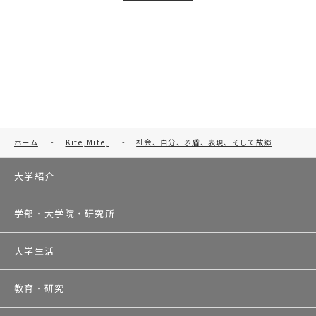
ホーム
-
Kite,Mite,
-
社会、自分、矛盾、表現、そして故郷
大学紹介
学部・大学院・研究所
大学生活
教育・研究