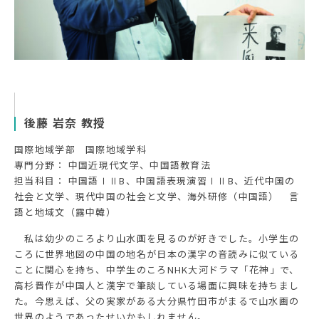
後藤 岩奈 教授
国際地域学部 国際地域学科
専門分野： 中国近現代文学、中国語教育法
担当科目： 中国語ⅠⅡB、中国語表現演習ⅠⅡB、近代中国の
社会と文学、現代中国の社会と文学、海外研修（中国語） 言
語と地域文（露中韓）
私は幼少のころより山水画を見るのが好きでした。小学生の
ころに世界地図の中国の地名が日本の漢字の音読みに似ている
ことに関心を持ち、中学生のころNHK大河ドラマ「花神」で、
高杉晋作が中国人と漢字で筆談している場面に興味を持ちまし
た。今思えば、父の実家がある大分県竹田市がまるで山水画の
世界のようであったせいかもしれません。