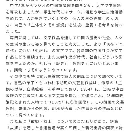
中学3年からラジオの中国語講座を聞き始め、大学で中国語
を専攻しましたが、学生時代にはサークル活動や学生自治活動
を通じて、人が生きていく上での「個人の生の尊厳」の大切
さ、自己の「主体性とその燃焼」を注視、重視する考えを持ち
ました。
専門に関しては、文学作品を通して中国の歴史や社会、人々
の生活や生きる姿を見てゆこうと考えました。より「現在・同
時代」に近い「近現代」の文学です。各時期の中国社会が文学
作品にどう反映され、また文学作品が時代、社会にどういう影
響を与えたのか、むしろ「歴史」「思想史」に近いと思いま
す。講義でもそのようにやっています。
その中でも特に文芸理論家で詩人の胡風について調べていま
す。魯迅の弟子ともいわれる胡風の文芸創作論は、作家の「主
観の燃焼、自我拡張」を重視しており、1954年に、当時の中国
政府の文芸政策と異なる文芸論を提起して逮捕され、25年間政
治犯とされた人物です（1979年に名誉回復）。この胡風の文芸
思想、魯迅からの影響、胡風が指導した作家たちの作品などに
ついて調べています。
また私は「故郷・郷土」についてのこだわりがあり、短篇
「故郷」を著した魯迅魯迅が高く評価した新潟出身の画家で詩