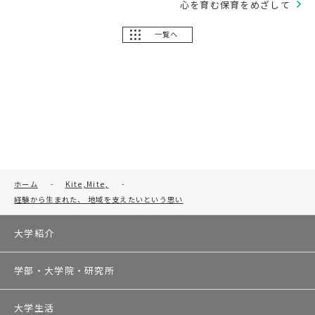
心を育む保育をめざして
一覧へ
ホーム
-
Kite,Mite,
-
経験から生まれた、 地域を支えたいという思い
大学紹介
学部・大学院・研究所
大学生活