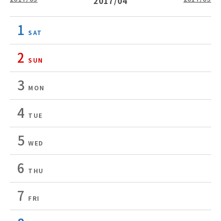
2017/04
1
SAT
2
SUN
3
MON
4
TUE
5
WED
6
THU
7
FRI