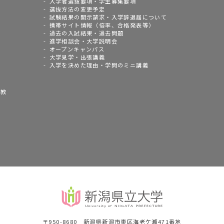
入学者選抜要項・学生募集要項
選抜方法の変更予定
試験結果の開示請求・入学辞退届について
携帯サイト情報（倍率、合格発表等）
過去の入試結果・過去問題
進学相談会・大学説明会
オープンキャンパス
大学見学・出張講義
入学を決めた理由・学問のミニ講義
語教
〒950-8680 新潟県新潟市東区海老ケ瀬471番地