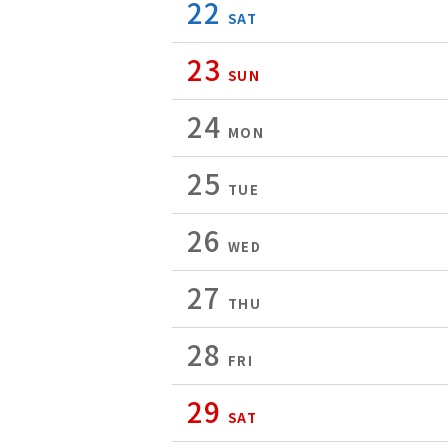
22
SAT
23
SUN
24
MON
25
TUE
26
WED
27
THU
28
FRI
29
SAT