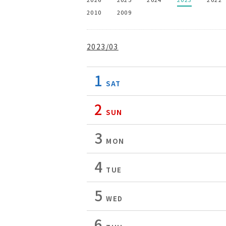
2010
2009
2023/03
1
SAT
2
SUN
3
MON
4
TUE
5
WED
6