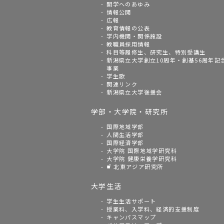
開学へのあゆみ
情報公開
広報
教育情報の公表
学内機関・関係施設
教職員採用情報
科目等履修生、研究生、特別受講生
新潟県立大学創立10周年・創基56周年記
事業
学生歌
関連リンク
新潟県立大学後援会
学部・大学院・研究所
国際地域学部
人間生活学部
国際経済学部
大学院 国際地域学研究科
大学院 健康栄養学研究科
北東アジア研究所
大学生活
学生生活サポート
授業料、入学料、経済的支援制度
キャンパスマップ