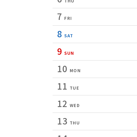
THU
7
FRI
8
SAT
9
SUN
10
MON
11
TUE
12
WED
13
THU