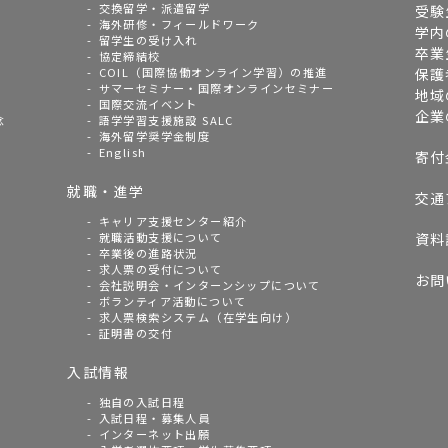
交換留学・派遣留学
受験
海外研修・フィールドワーク
学内
留学生の受け入れ
卒業
協定締結校
COIL（国際協働オンライン学習）の推進
保護
サマーセミナー・国際オンラインセミナー
地域
国際交流イベント
企業
念
語学学習支援施設 SALC
海外留学奨学金制度
English
寄付
就職・進学
交通
キャリア支援センター紹介
就職活動支援について
資料
卒業後の進路状況
求人票の受付について
お問
会社説明会・インターンシップについて
ボランティア活動について
求人票検索システム（在学生向け）
証明書の交付
入試情報
独自の入試日程
入試日程・募集人員
インターネット出願