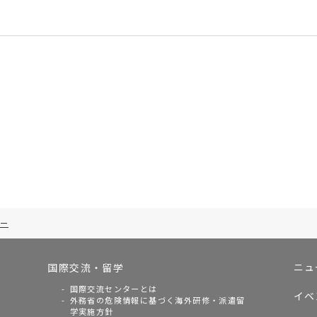
ー
ニュ
国際交流・留学
国際交流センターとは
イベ
外務省の危険情報に基づく海外研修・派遣留
学実施方針