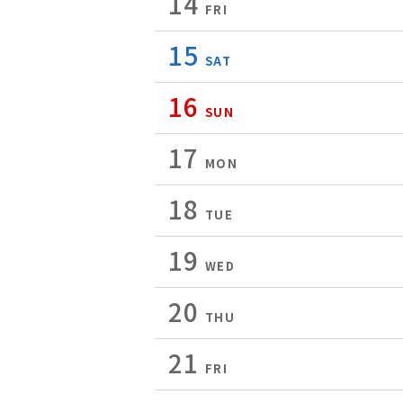
14
FRI
15
SAT
16
SUN
17
MON
18
TUE
19
WED
20
THU
21
FRI