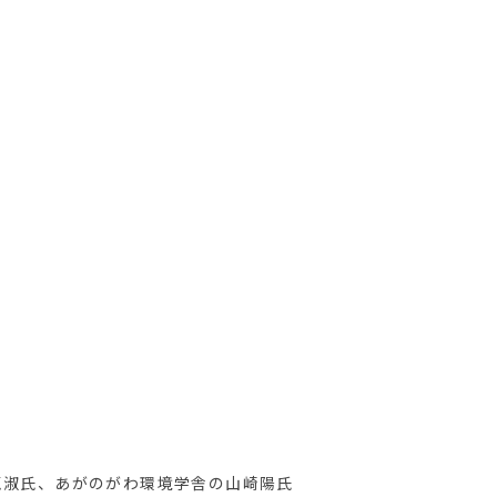
恵淑氏、あがのがわ環境学舎の山崎陽氏