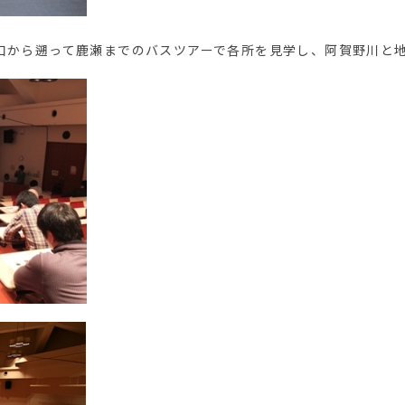
河口から遡って鹿瀬までのバスツアーで各所を見学し、阿賀野川と