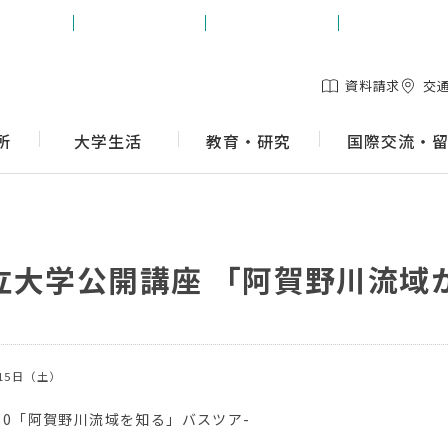
生の方
保護者の方
地域の方
企業の方
資料請求
交
所
大学生活
教育・研究
国際交流・
立大学公開講座 「阿賀野川流域
15日（土）
：30「阿賀野川流域を知る」バスツア-