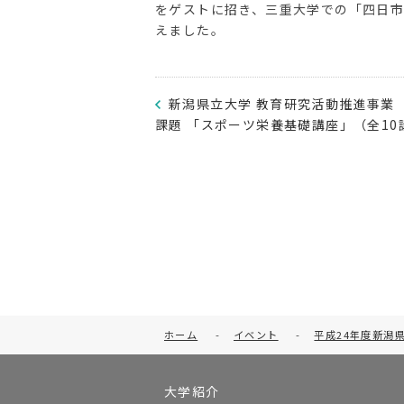
をゲストに招き、三重大学での「四日
えました。
新潟県立大学 教育研究活動推進事業
課題 「スポーツ栄養基礎講座」（全10
ホーム
-
イベント
-
平成24年度新潟
大学紹介