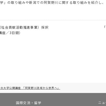
市学」の取り組みや新潟での阿賀野川に関する取り組みを紹介し、
（社会貢献活動推進事業）採択
「
講座／3日間）
県立大学公開講座 「阿賀野川流域から世界へ」
ニュ
国際交流・留学