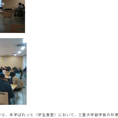
0分から、本学ぱれっと（学生食堂）において、三重大学副学長の朴