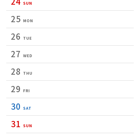
24
SUN
25
MON
26
TUE
27
WED
28
THU
29
FRI
30
SAT
31
SUN