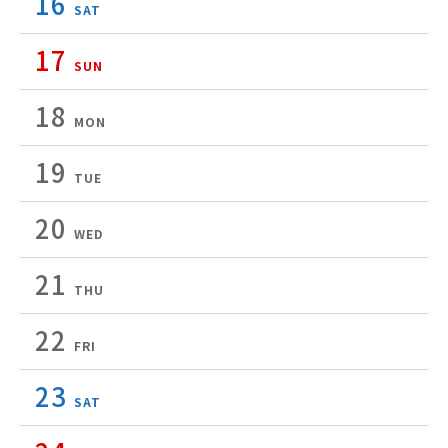
16
SAT
17
SUN
18
MON
19
TUE
20
WED
21
THU
22
FRI
23
SAT