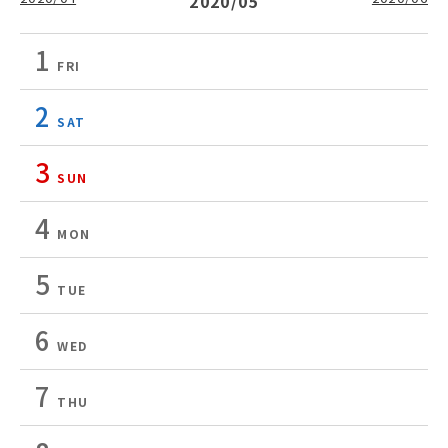
2020/05
1
FRI
2
SAT
3
SUN
4
MON
5
TUE
6
WED
7
THU