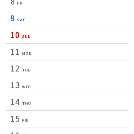
8
FRI
9
SAT
10
SUN
11
MON
12
TUE
13
WED
14
THU
15
FRI