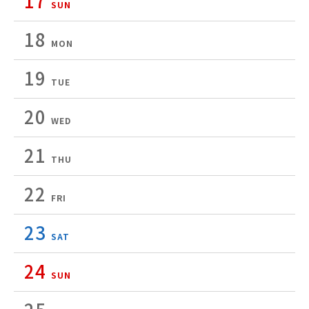
17
SUN
18
MON
19
TUE
20
WED
21
THU
22
FRI
23
SAT
24
SUN