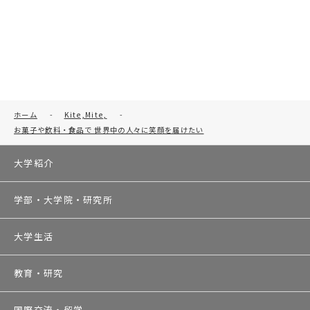
ホーム
-
Kite,Mite,
-
お菓子や飲料・食品で 世界中の人々に笑顔を届けたい
大学紹介
学部・大学院・研究所
大学生活
教育・研究
国際交流・留学