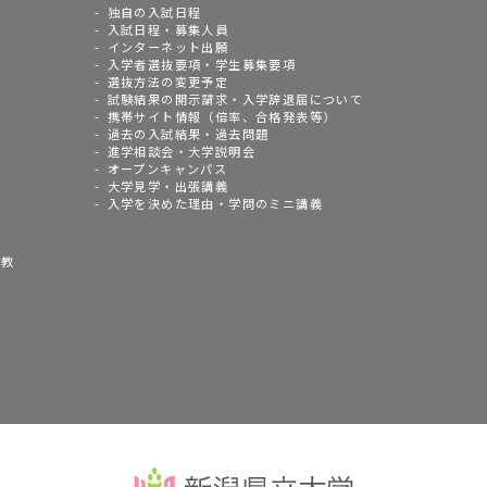
独自の入試日程
入試日程・募集人員
インターネット出願
入学者選抜要項・学生募集要項
選抜方法の変更予定
試験結果の開示請求・入学辞退届について
携帯サイト情報（倍率、合格発表等）
過去の入試結果・過去問題
進学相談会・大学説明会
オープンキャンパス
大学見学・出張講義
入学を決めた理由・学問のミニ講義
語教