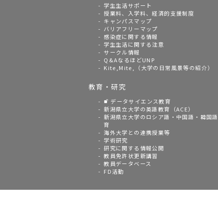
学生生活サポート
授業料、入学料、経済的支援制度
キャンパスマップ
バリアフリーマップ
感染症に関する情報
学生生活に関する注意
サークル情報
Q&AなるほどUNP
Kite,Mite,（大学の日常風景等の紹介）
教育・研究
データサイエンス教育
新潟県立大学の英語教育（ACE）
新潟県立大学のロシア語・中国語・韓国
育
海外大学との連携授業等
学術研究
研究に関する情報公開
教員免許状更新講習
教員データベース
FD活動