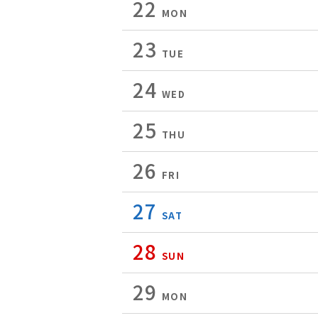
22
MON
23
TUE
24
WED
25
THU
26
FRI
27
SAT
28
SUN
29
MON