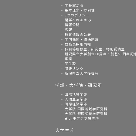
学長室から
基本理念・方向性
3つのポリシー
開学へのあゆみ
情報公開
広報
教育情報の公表
学内機関・関係施設
教職員採用情報
科目等履修生、研究生、特別受講生
新潟県立大学創立10周年・創基56周年記
事業
学生歌
関連リンク
新潟県立大学後援会
学部・大学院・研究所
国際地域学部
人間生活学部
国際経済学部
大学院 国際地域学研究科
大学院 健康栄養学研究科
北東アジア研究所
大学生活