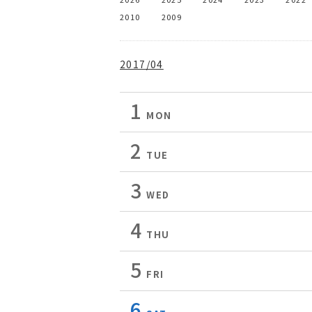
2010
2009
2017/04
1
MON
2
TUE
3
WED
4
THU
5
FRI
6