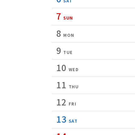
SAT
7
SUN
8
MON
9
TUE
10
WED
11
THU
12
FRI
13
SAT