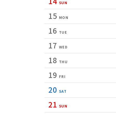
14
SUN
15
MON
16
TUE
17
WED
18
THU
19
FRI
20
SAT
21
SUN