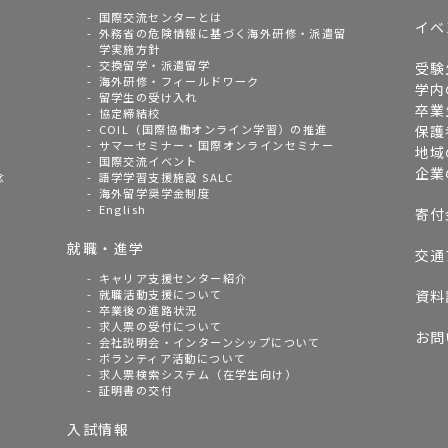
国際交流センターとは
イベ
外務省の危険情報に基づく海外研修・派遣留
学実施方針
交換留学・派遣留学
受験
海外研修・フィールドワーク
学内
留学生の受け入れ
卒業
協定締結校
COIL（国際協働オンライン学習）の推進
保護
サマーセミナー・国際オンラインセミナー
地域
国際交流イベント
企業
念
語学学習支援施設 SALC
海外留学奨学金制度
English
寄付
就職・進学
交通
キャリア支援センター紹介
就職活動支援について
資料
卒業後の進路状況
求人票の受付について
お問
会社説明会・インターンシップについて
ボランティア活動について
求人票検索システム（在学生向け）
証明書の交付
入試情報