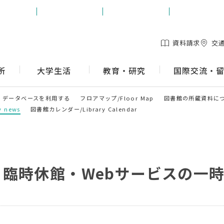
生の方
保護者の方
地域の方
企業の方
資料請求
交
所
大学生活
教育・研究
国際交流・
データベースを利用する
フロアマップ/Floor Map
図書館の所蔵資料に
 news
図書館カレンダー/Library Calendar
臨時休館・Webサービスの一