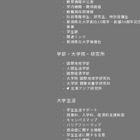
教育情報の公表
学内機関・関係施設
教職員採用情報
科目等履修生、研究生、特別受講生
新潟県立大学創立10周年・創基56周年記
事業
学生歌
関連リンク
新潟県立大学後援会
学部・大学院・研究所
国際地域学部
人間生活学部
国際経済学部
大学院 国際地域学研究科
大学院 健康栄養学研究科
北東アジア研究所
大学生活
学生生活サポート
授業料、入学料、経済的支援制度
キャンパスマップ
バリアフリーマップ
感染症に関する情報
学生生活に関する注意
サークル情報