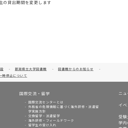
修生の貸出期間を変更します
設
-
新潟県立大学図書館
-
図書館からのお知らせ
-
一時停止について
ニュ
国際交流・留学
国際交流センターとは
イベ
外務省の危険情報に基づく海外研修・派遣留
学実施方針
交換留学・派遣留学
受験
海外研修・フィールドワーク
学内
留学生の受け入れ