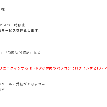
照)
ービスの一時停止
のサービスを停止します。
「依頼状況確認」など
リにログインするID・PWが学内のパソコンにログインするID・
メールの受信ができません
ます