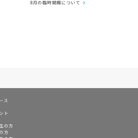
8月の臨時開館について
ース
ント
生の方
の方