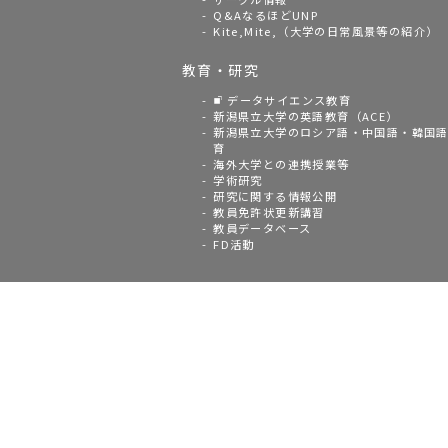
Q&AなるほどUNP
Kite,Mite,（大学の日常風景等の紹介）
教育・研究
データサイエンス教育
新潟県立大学の英語教育（ACE）
新潟県立大学のロシア語・中国語・韓国
育
海外大学との連携授業等
学術研究
研究に関する情報公開
教員免許状更新講習
教員データベース
FD活動