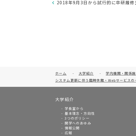
2018年9月3日から試行的に卒研履
ホーム
-
大学紹介
-
学内機関・関係施
システム更新に伴う臨時休館・Webサービスの
大学紹介
学長室から
基本理念・方向性
3つのポリシー
開学へのあゆみ
情報公開
広報