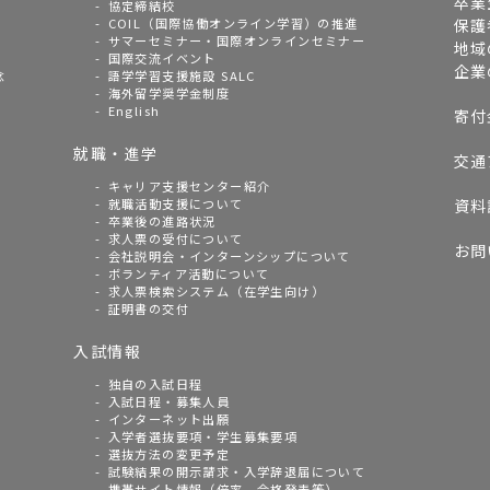
卒業
協定締結校
COIL（国際協働オンライン学習）の推進
保護
サマーセミナー・国際オンラインセミナー
地域
国際交流イベント
企業
念
語学学習支援施設 SALC
海外留学奨学金制度
English
寄付
就職・進学
交通
キャリア支援センター紹介
就職活動支援について
資料
卒業後の進路状況
求人票の受付について
お問
会社説明会・インターンシップについて
ボランティア活動について
求人票検索システム（在学生向け）
証明書の交付
入試情報
独自の入試日程
入試日程・募集人員
インターネット出願
入学者選抜要項・学生募集要項
選抜方法の変更予定
試験結果の開示請求・入学辞退届について
携帯サイト情報（倍率、合格発表等）