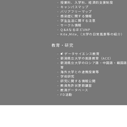
授業料、入学料、経済的支援制度
キャンパスマップ
バリアフリーマップ
感染症に関する情報
学生生活に関する注意
サークル情報
Q&AなるほどUNP
Kite,Mite,（大学の日常風景等の紹介）
教育・研究
データサイエンス教育
新潟県立大学の英語教育（ACE）
新潟県立大学のロシア語・中国語・韓国
育
海外大学との連携授業等
学術研究
研究に関する情報公開
教員免許状更新講習
教員データベース
FD活動