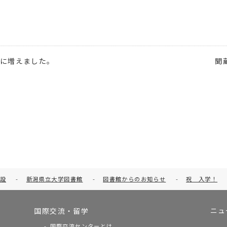
が3に増えました。
聞
設
-
新潟県立大学図書館
-
図書館からのお知らせ
-
祝 入学！
ニュ
国際交流・留学
国際交流センターとは