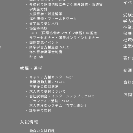
イベ
外務省の危険情報に基づく海外研修・派遣留
学実施方針
交換留学・派遣留学
受験
海外研修・フィールドワーク
学内
留学生の受け入れ
卒業
協定締結校
COIL（国際協働オンライン学習）の推進
保護
サマーセミナー・国際オンラインセミナー
地域
国際交流イベント
企業
念
語学学習支援施設 SALC
海外留学奨学金制度
English
寄付
就職・進学
交通
キャリア支援センター紹介
就職活動支援について
資料
卒業後の進路状況
求人票の受付について
お問
会社説明会・インターンシップについて
ボランティア活動について
求人票検索システム（在学生向け）
証明書の交付
入試情報
独自の入試日程