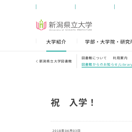
受験生の方
学内の方
卒業
大学紹介
学部・大学院・研究
図書館について
利用案内
新潟県立大学図書館
図書館からのお知らせ/Library
祝 入学！
2018年04月03日