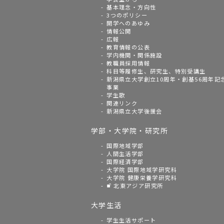
基本理念・方向性
3つのポリシー
開学へのあゆみ
情報公開
広報
教育情報の公表
学内機関・関係施設
教職員採用情報
科目等履修生、研究生、特別受講生
新潟県立大学創立10周年・創基56周年記
事業
学生歌
関連リンク
新潟県立大学後援会
学部・大学院・研究所
国際地域学部
人間生活学部
国際経済学部
大学院 国際地域学研究科
大学院 健康栄養学研究科
北東アジア研究所
大学生活
学生生活サポート