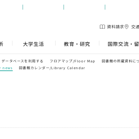
生の方
保護者の方
地域の方
企業の方
資料請求
交
所
大学生活
教育・研究
国際交流・
データベースを利用する
フロアマップ/Floor Map
図書館の所蔵資料に
 news
図書館カレンダー/Library Calendar