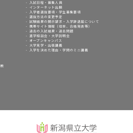
入試日程・募集人員
インターネット出願
入学者選抜要項・学生募集要項
選抜方法の変更予定
試験結果の開示請求・入学辞退届について
携帯サイト情報（倍率、合格発表等）
過去の入試結果・過去問題
進学相談会・大学説明会
オープンキャンパス
大学見学・出張講義
入学を決めた理由・学問のミニ講義
語教