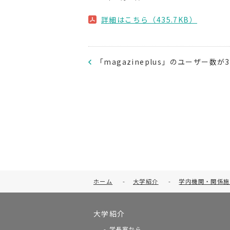
詳細はこちら（435.7KB）
「magazineplus」のユーザー数
ホーム
-
大学紹介
-
学内機関・関係施
大学紹介
学長室から