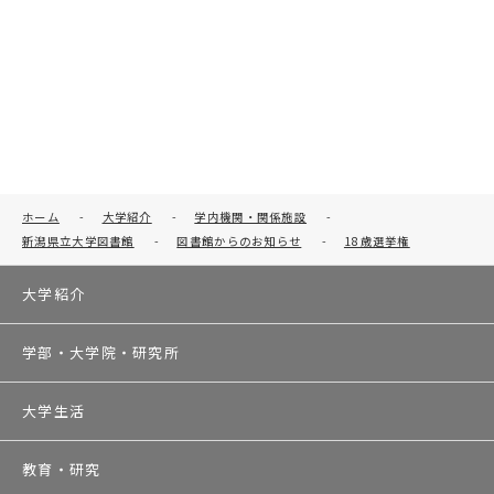
ホーム
-
大学紹介
-
学内機関・関係施設
-
新潟県立大学図書館
-
図書館からのお知らせ
-
18歳選挙権
大学紹介
学部・大学院・研究所
大学生活
教育・研究