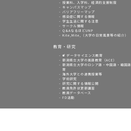
授業料、入学料、経済的支援制度
キャンパスマップ
バリアフリーマップ
感染症に関する情報
学生生活に関する注意
サークル情報
Q&AなるほどUNP
Kite,Mite,（大学の日常風景等の紹介）
教育・研究
データサイエンス教育
新潟県立大学の英語教育（ACE）
新潟県立大学のロシア語・中国語・韓国
育
海外大学との連携授業等
学術研究
研究に関する情報公開
教員免許状更新講習
教員データベース
FD活動