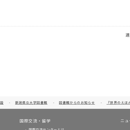
て
設
-
新潟県立大学図書館
-
図書館からのお知らせ
-
『世界のえほ
ニュ
国際交流・留学
国際交流センターとは