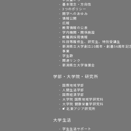
基本理念・方向性
3つのポリシー
開学へのあゆみ
情報公開
広報
教育情報の公表
学内機関・関係施設
教職員採用情報
科目等履修生、研究生、特別受講生
新潟県立大学創立10周年・創基56周年記
事業
学生歌
関連リンク
新潟県立大学後援会
学部・大学院・研究所
国際地域学部
人間生活学部
国際経済学部
大学院 国際地域学研究科
大学院 健康栄養学研究科
北東アジア研究所
大学生活
学生生活サポート