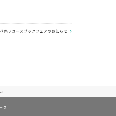
連花祭リユースブックフェアのお知らせ
ん』
ース