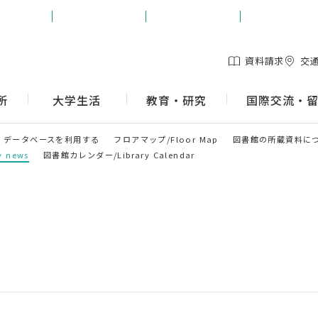
生の方
保護者の方
地域の方
企業の方
資料請求
交
所
大学生活
教育・研究
国際交流・
データベースを利用する
フロアマップ/Floor Map
図書館の所蔵資料に
 news
図書館カレンダー/Library Calendar