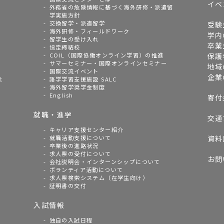
イベ
外務省の危険情報に基づく海外研修・派遣留
学実施方針
交換留学・派遣留学
受験
海外研修・フィールドワーク
学内
留学生の受け入れ
卒業
協定締結校
COIL（国際協働オンライン学習）の推進
保護
サマーセミナー・国際オンラインセミナー
地域
国際交流イベント
企業
念
語学学習支援施設 SALC
海外留学奨学金制度
English
寄付
就職・進学
交通
キャリア支援センター紹介
就職活動支援について
資料
卒業後の進路状況
求人票の受付について
お問
会社説明会・インターンシップについて
ボランティア活動について
求人票検索システム（在学生向け）
証明書の交付
入試情報
独自の入試日程