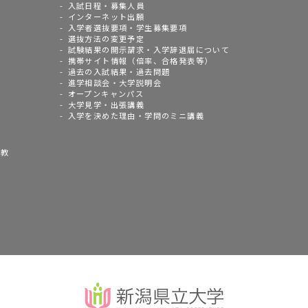
入試日程・募集人員
インターネット出願
入学者選抜要項・学生募集要項
選抜方法の変更予定
試験結果の開示請求・入学辞退届について
携帯サイト情報（倍率、合格発表等）
過去の入試結果・過去問題
進学相談会・大学説明会
オープンキャンパス
大学見学・出張講義
入学を決めた理由・学問のミニ講義
語教