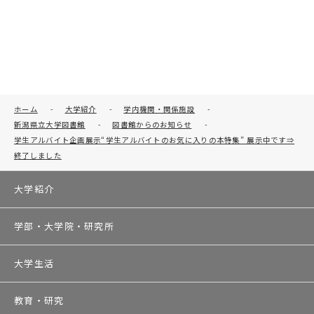
ホーム
-
大学紹介
-
学内機関・関係施設
-
新潟県立大学図書館
-
図書館からのお知らせ
-
学生アルバイト企画展示“学生アルバイトのお気に入りの本特集” 展示中です⇒
終了しました
大学紹介
学部・大学院・研究所
大学生活
教育・研究