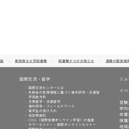
設
-
新潟県立大学図書館
-
図書館からのお知らせ
-
漫画の配架場
ニュ
国際交流・留学
国際交流センターとは
イベ
外務省の危険情報に基づく海外研修・派遣留
学実施方針
交換留学・派遣留学
受験
海外研修・フィールドワーク
学内
留学生の受け入れ
卒業
協定締結校
COIL（国際協働オンライン学習）の推進
保護
サマーセミナー・国際オンラインセミナー
地域