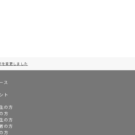
所を変更しました
ース
ント
生の方
の方
生の方
者の方
の方