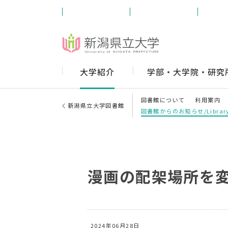
受験生の方
学内の方
卒業
大学紹介
学部・大学院・研究
図書館について
利用案内
新潟県立大学図書館
図書館からのお知らせ/Library
漫画の配架場所を
2024年06月28日