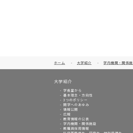
ホーム
-
大学紹介
-
学内機関・関係施
大学紹介
学長室から
基本理念・方向性
3つのポリシー
開学へのあゆみ
情報公開
広報
教育情報の公表
学内機関・関係施設
教職員採用情報