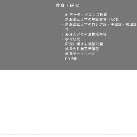
教育・研究
データサイエンス教育
新潟県立大学の英語教育（ACE）
新潟県立大学のロシア語・中国語・韓国
育
海外大学との連携授業等
学術研究
研究に関する情報公開
教員免許状更新講習
教員データベース
FD活動