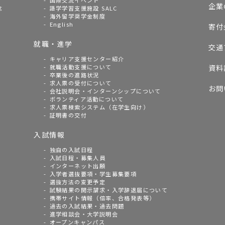
国際交流イベント
企業
念
語学学習支援施設 SALC
海外留学奨学金制度
English
寄付
就職・進学
交通
キャリア支援センター紹介
就職活動支援について
資料
卒業後の進路状況
求人票の受付について
お問
会社説明会・インターンシップについて
ボランティア活動について
求人票検索システム（在学生向け）
証明書の交付
入試情報
独自の入試日程
入試日程・募集人員
インターネット出願
入学者選抜要項・学生募集要項
選抜方法の変更予定
試験結果の開示請求・入学辞退届について
携帯サイト情報（倍率、合格発表等）
過去の入試結果・過去問題
進学相談会・大学説明会
オープンキャンパス