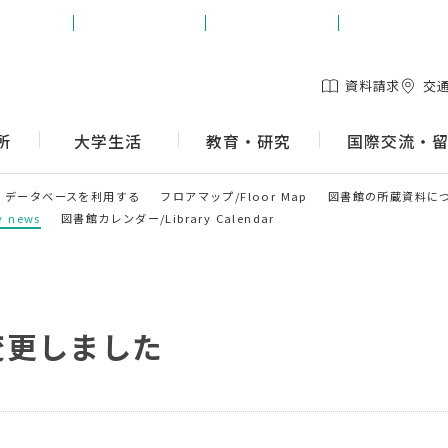
生の方
保護者の方
地域の方
企業の方
資料請求
交
所
大学生活
教育・研究
国際交流・
データベースを利用する
フロアマップ/Floor Map
図書館の所蔵資料に
 news
図書館カレンダー/Library Calendar
変更しました