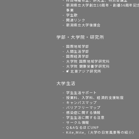
科目等履修生、研究生、特別受講生
新潟県立大学創立10周年・創基56周年記
事業
学生歌
関連リンク
新潟県立大学後援会
学部・大学院・研究所
国際地域学部
人間生活学部
国際経済学部
大学院 国際地域学研究科
大学院 健康栄養学研究科
北東アジア研究所
大学生活
学生生活サポート
授業料、入学料、経済的支援制度
キャンパスマップ
バリアフリーマップ
感染症に関する情報
学生生活に関する注意
サークル情報
Q&AなるほどUNP
Kite,Mite,（大学の日常風景等の紹介）