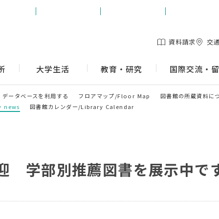
生の方
保護者の方
地域の方
企業の方
資料請求
交
所
大学生活
教育・研究
国際交流・
データベースを利用する
フロアマップ/Floor Map
図書館の所蔵資料に
 news
図書館カレンダー/Library Calendar
歓迎 学部別推薦図書を展示中で