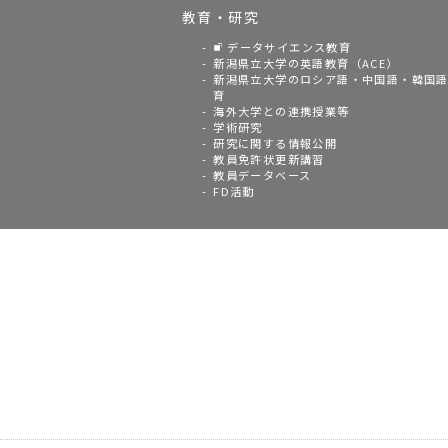
教育・研究
データサイエンス教育
新潟県立大学の英語教育（ACE）
新潟県立大学のロシア語・中国語・韓国
育
海外大学との連携授業等
学術研究
研究に関する情報公開
教員免許状更新講習
教員データベース
FD活動