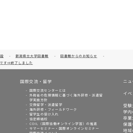
設
-
新潟県立大学図書館
-
図書館からのお知らせ
-
中です⇒終了しました
ニュ
国際交流・留学
国際交流センターとは
イベ
外務省の危険情報に基づく海外研修・派遣留
学実施方針
交換留学・派遣留学
受験
海外研修・フィールドワーク
学内
留学生の受け入れ
卒業
協定締結校
COIL（国際協働オンライン学習）の推進
保護
サマーセミナー・国際オンラインセミナー
地域