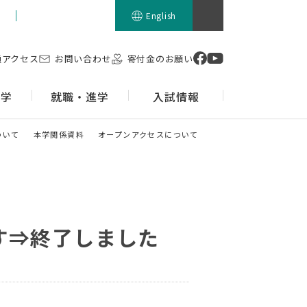
留学生の方
English
通アクセス
お問い合わせ
寄付金のお願い
留学
就職・進学
入試情報
ついて
本学関係資料
オープンアクセスについて
す⇒終了しました