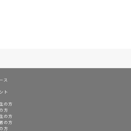
ース
ント
生の方
の方
生の方
者の方
の方