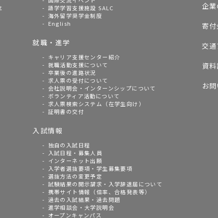
国際交流イベント
企業
念
語学学習支援施設 SALC
海外留学奨学金制度
English
寄付
就職・進学
交通
キャリア支援センター紹介
就職活動支援について
資料
卒業後の進路状況
求人票の受付について
お問
会社説明会・インターンシップについて
ボランティア活動について
求人票検索システム（在学生向け）
証明書の交付
入試情報
独自の入試日程
入試日程・募集人員
インターネット出願
入学者選抜要項・学生募集要項
選抜方法の変更予定
試験結果の開示請求・入学辞退届について
携帯サイト情報（倍率、合格発表等）
過去の入試結果・過去問題
進学相談会・大学説明会
オープンキャンパス