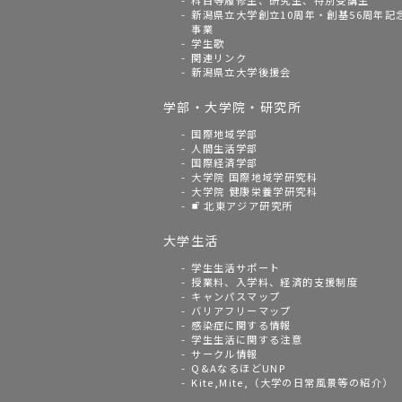
科目等履修生、研究生、特別受講生
新潟県立大学創立10周年・創基56周年記
事業
学生歌
関連リンク
新潟県立大学後援会
学部・大学院・研究所
国際地域学部
人間生活学部
国際経済学部
大学院 国際地域学研究科
大学院 健康栄養学研究科
北東アジア研究所
大学生活
学生生活サポート
授業料、入学料、経済的支援制度
キャンパスマップ
バリアフリーマップ
感染症に関する情報
学生生活に関する注意
サークル情報
Q&AなるほどUNP
Kite,Mite,（大学の日常風景等の紹介）