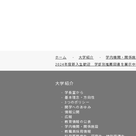
ホーム
-
大学紹介
-
学内機関・関係施
2024年度新入生歓迎 学部別推薦図書を展示
大学紹介
学長室から
基本理念・方向性
3つのポリシー
開学へのあゆみ
情報公開
広報
教育情報の公表
学内機関・関係施設
教職員採用情報