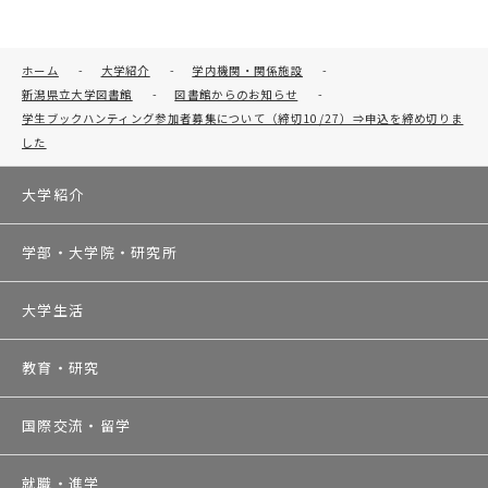
ホーム
-
大学紹介
-
学内機関・関係施設
-
新潟県立大学図書館
-
図書館からのお知らせ
-
学生ブックハンティング参加者募集について（締切10/27）⇒申込を締め切りま
した
大学紹介
学部・大学院・研究所
大学生活
教育・研究
国際交流・留学
就職・進学