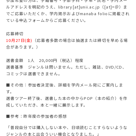
参加希望の方は、学籍番号・学部学科・学年・氏名・学内メー
ルアドレスを明記のうえ、library[at]unii.ac.jp（[at]=＠）ま
でご応募いただくか、学内掲示およびmanaba folioに掲載され
ている申込フォームからご応募ください。
応募締切
10月27日(金)
（応募者多数の場合は抽選または締切を早める場
合があります。）
選書金額 1人 20,000円（税込）程度
選書基準 ジャンルは問いません。ただし、雑誌、DVD/CD、
コミックは選書できません。
■その他：参加者決定後、詳細を学内メール宛にご案内しま
す。
選書ツアー終了後、選書した本の中からPOP（本の紹介）を作
成していただき、本と一緒に展示します。
■参考：昨年度の参加者の感想
「普段自分では購入しない本や、日頃読むことすらないような
ジャンルの本と出会ういい機会となりました。」