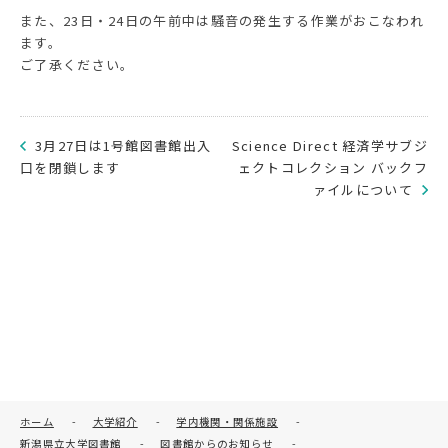
また、23日・24日の午前中は騒音の発生する作業がおこなわれ
ます。
ご了承ください。
3月27日は1号館図書館出入
Science Direct 経済学サブジ
口を閉鎖します
ェクトコレクション バックフ
ァイルについて
ホーム
-
大学紹介
-
学内機関・関係施設
-
新潟県立大学図書館
-
図書館からのお知らせ
-