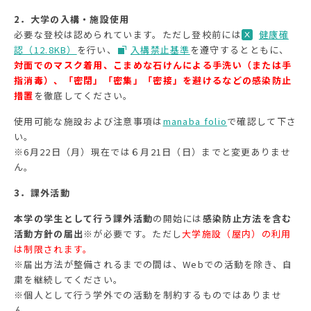
2．大学の入構・施設使用
必要な登校は認められています。ただし登校前には
健康確
認（12.8KB）
を行い、
入構禁止基準
を遵守するとともに、
対⾯でのマスク着⽤、こまめな⽯けんによる⼿洗い（または⼿
指消毒）、「密閉」「密集」「密接」を避けるなどの感染防止
措置
を徹底してください。
使用可能な施設および注意事項は
manaba folio
で確認して下さ
い。
※6月22日（月）現在では６月21日（日）までと変更ありませ
ん。
3．課外活動
本学の学生として行う課外活動
の開始には
感染防⽌⽅法を含む
活動⽅針の届出
※が必要です。ただし
大学施設（屋内）の利用
は制限されます。
※届出方法が整備されるまでの間は、Webでの活動を除き、自
粛を継続してください。
※個人として行う学外での活動を制約するものではありませ
ん。