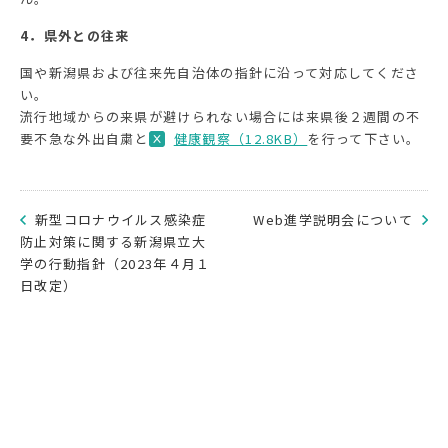
4．県外との往来
国や新潟県および往来先自治体の指針に沿って対応してくださ
い。
流行地域からの来県が避けられない場合には来県後２週間の不
要不急な外出自粛と
健康観察（12.8KB）
を行って下さい。
新型コロナウイルス感染症
Web進学説明会について
防止対策に関する新潟県立大
学の行動指針（2023年４月１
日改定）