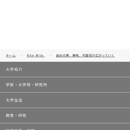
ホーム
-
Kite,Mite,
-
自分の夢、興味、可能性が広がっていく
大学紹介
学部・大学院・研究所
大学生活
教育・研究