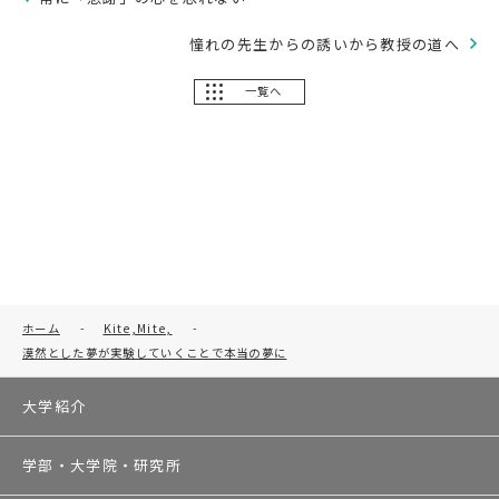
憧れの先生からの誘いから教授の道へ
一覧へ
ホーム
-
Kite,Mite,
-
漠然とした夢が実験していくことで本当の夢に
大学紹介
学部・大学院・研究所