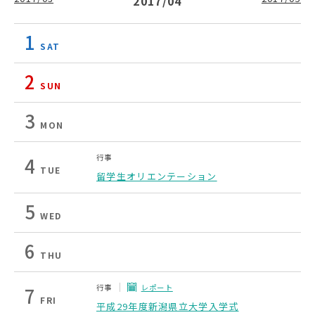
2017/04
1
SAT
2
SUN
3
MON
行事
4
TUE
留学生オリエンテーション
5
WED
6
THU
行事
レポート
7
FRI
平成29年度新潟県立大学入学式