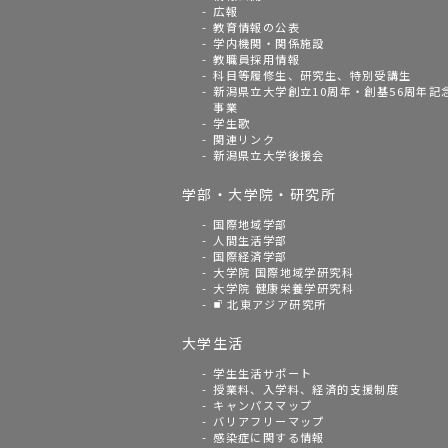
広報
教育情報の公表
学内機関・関係施設
教職員採用情報
科目等履修生、研究生、特別受講生
新潟県立大学創立10周年・創基56周年記
事業
学生歌
関連リンク
新潟県立大学後援会
学部・大学院・研究所
国際地域学部
人間生活学部
国際経済学部
大学院 国際地域学研究科
大学院 健康栄養学研究科
北東アジア研究所
大学生活
学生生活サポート
授業料、入学料、経済的支援制度
キャンパスマップ
バリアフリーマップ
感染症に関する情報