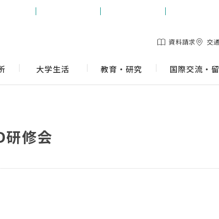
生の方
保護者の方
地域の方
企業の方
資料請求
交
所
大学生活
教育・研究
国際交流・
D研修会