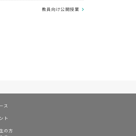
教員向け公開授業
ース
ント
生の方