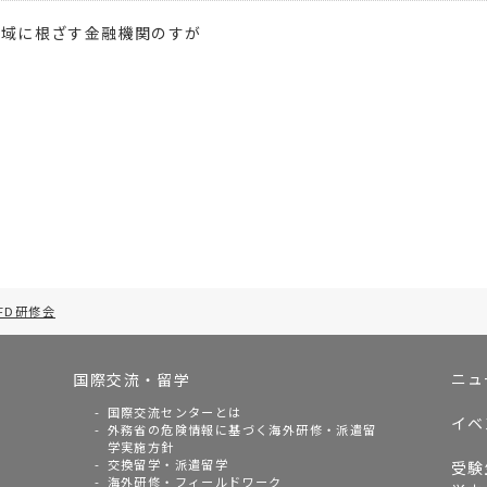
地域に根ざす金融機関のすが
FD研修会
ニュ
国際交流・留学
国際交流センターとは
イベ
外務省の危険情報に基づく海外研修・派遣留
学実施方針
交換留学・派遣留学
受験
海外研修・フィールドワーク