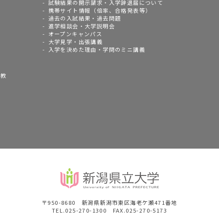
試験結果の開示請求・入学辞退届について
携帯サイト情報（倍率、合格発表等）
過去の入試結果・過去問題
進学相談会・大学説明会
オープンキャンパス
大学見学・出張講義
入学を決めた理由・学問のミニ講義
語教
〒950-8680 新潟県新潟市東区海老ケ瀬471番地
TEL.025-270-1300 FAX.025-270-5173