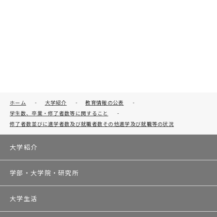
ホーム
-
大学紹介
-
教育情報の公表
-
学生数、卒業・修了者数等に関すること
-
修了者数並びに進学者数及び就職者数その他進学及び就職等の状況
大学紹介
学部・大学院・研究所
大学生活