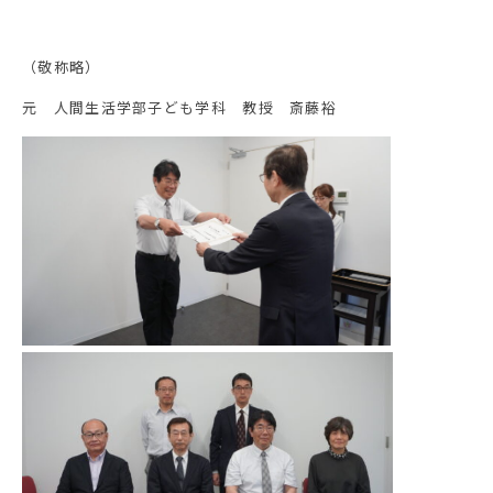
（敬称略）
元 人間生活学部子ども学科 教授 斎藤裕