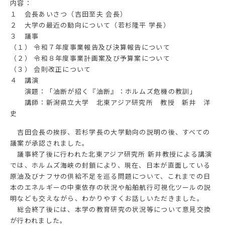
内容：
１ 会長あいさつ（吉田至夫 会長）
２ 大学の最近の動向について（若杉隆平 学長）
３ 議事
（１） 令和７年度事業報告及び決算報告について
（２） 令和８年度事業計画案及び予算案について
（３） 会則改正について
４ 講演
演題：「油断が招く『油断』：ホルムズ危機の教訓」
講師：新潟県立大学 北東アジア研究所 教授 新井 洋
史
吉田会長の挨拶、若杉学長の大学動向の説明の後、すべての
議案が承認されました。
議事終了後に行われた北東アジア研究所 新井教授による講演
では、ホルムズ海峡の封鎖により、現在、日本が直面している
原油及びナフサの供給不足を巡る問題について、これまでの日
本のエネルギーの中東依存の状況や船舶航行可視化ツールの説
明なども交えながら、わかりやすくお話しいただきました。
総会終了後には、本学の教育研究の状況等について意見交換
が行われました。