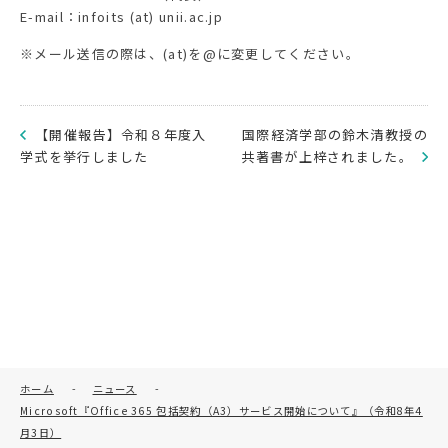
E-mail：infoits (at) unii.ac.jp
※メール送信の際は、(at)を@に変更してください。
【開催報告】令和８年度入
国際経済学部の鈴木清教授の
学式を挙行しました
共著書が上梓されました。
ホーム
-
ニュース
-
Microsoft『Office 365 包括契約（A3）サービス開始について』（令和8年4
月3日）