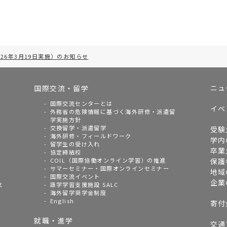
26年3月19日実施）のお知らせ
ニュ
国際交流・留学
国際交流センターとは
イベ
外務省の危険情報に基づく海外研修・派遣留
学実施方針
交換留学・派遣留学
受験
海外研修・フィールドワーク
学内
留学生の受け入れ
卒業
協定締結校
COIL（国際協働オンライン学習）の推進
保護
サマーセミナー・国際オンラインセミナー
地域
国際交流イベント
企業
念
語学学習支援施設 SALC
海外留学奨学金制度
English
寄付
就職・進学
交通