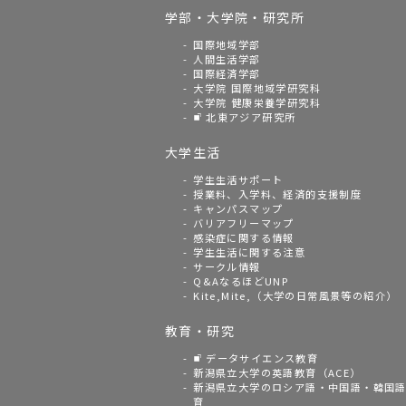
学部・大学院・研究所
国際地域学部
人間生活学部
国際経済学部
大学院 国際地域学研究科
大学院 健康栄養学研究科
北東アジア研究所
大学生活
学生生活サポート
授業料、入学料、経済的支援制度
キャンパスマップ
バリアフリーマップ
感染症に関する情報
学生生活に関する注意
サークル情報
Q&AなるほどUNP
Kite,Mite,（大学の日常風景等の紹介）
教育・研究
データサイエンス教育
新潟県立大学の英語教育（ACE）
新潟県立大学のロシア語・中国語・韓国
育