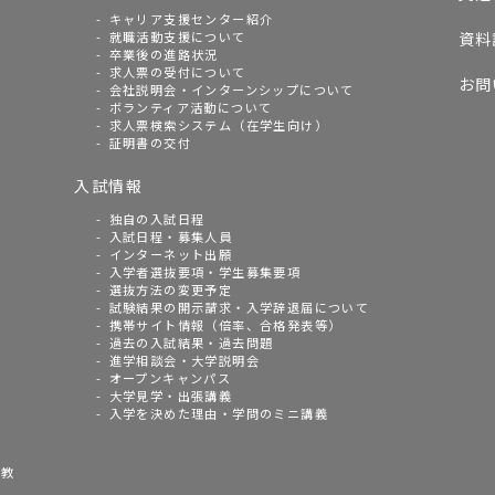
キャリア支援センター紹介
就職活動支援について
資料
卒業後の進路状況
求人票の受付について
お問
会社説明会・インターンシップについて
ボランティア活動について
求人票検索システム（在学生向け）
証明書の交付
入試情報
独自の入試日程
入試日程・募集人員
インターネット出願
入学者選抜要項・学生募集要項
選抜方法の変更予定
試験結果の開示請求・入学辞退届について
携帯サイト情報（倍率、合格発表等）
過去の入試結果・過去問題
進学相談会・大学説明会
オープンキャンパス
大学見学・出張講義
入学を決めた理由・学問のミニ講義
語教