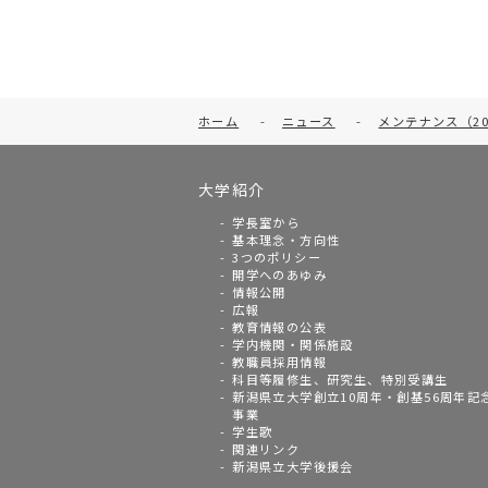
ホーム
-
ニュース
-
メンテナンス（20
大学紹介
学長室から
基本理念・方向性
3つのポリシー
開学へのあゆみ
情報公開
広報
教育情報の公表
学内機関・関係施設
教職員採用情報
科目等履修生、研究生、特別受講生
新潟県立大学創立10周年・創基56周年記
事業
学生歌
関連リンク
新潟県立大学後援会