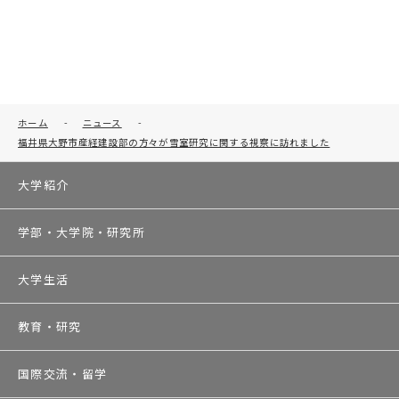
ホーム
-
ニュース
-
福井県大野市産経建設部の方々が雪室研究に関する視察に訪れました
大学紹介
学部・大学院・研究所
大学生活
教育・研究
国際交流・留学