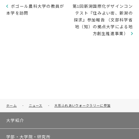
ボゴール農科大学の教員が
第1回新潟国際化デザインコン
本学を訪問
テスト『住みよい街、新潟の
探求』参加報告 （文部科学省
地（知）の拠点大学による地
方創生推進事業）
ホーム
-
ニュース
-
大形ふれあいウォークラリーに参加
大学紹介
学部・大学院・研究所