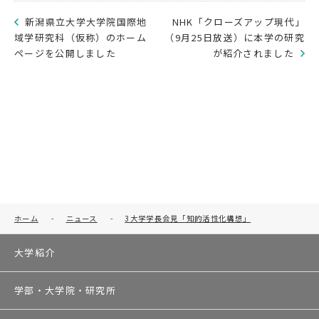
新潟県立大学大学院国際地
NHK「クローズアップ現代」
域学研究科（仮称）のホーム
（9月25日放送）に本学の研究
ページを公開しました
が紹介されました
ホーム
-
ニュース
-
3大学学長会見「知的活性化構想」
大学紹介
学部・大学院・研究所