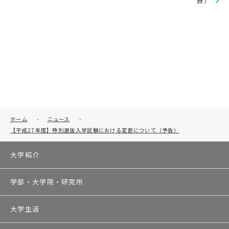
告）
ホーム
-
ニュース
-
【平成27年度】特別選抜入学試験における変更について（予告）
大学紹介
学部・大学院・研究所
大学生活