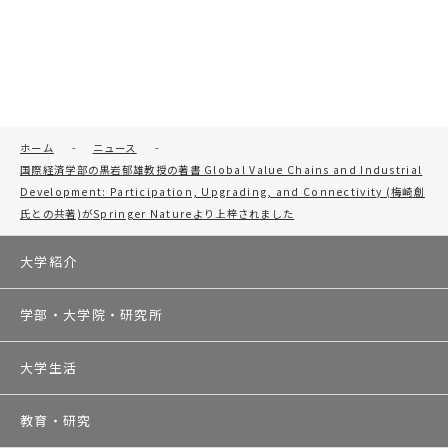
ホーム
-
ニュース
-
国際経済学部の黒岩郁雄教授の著書 Global Value Chains and Industrial
Development: Participation, Upgrading, and Connectivity (梅崎創
氏との共著)がSpringer Natureより上梓されました
大学紹介
学部・大学院・研究所
大学生活
教育・研究