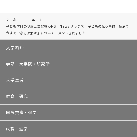
ホーム
-
ニュース
-
子ども学科の伊藤巨志教授がNST News タッチで「子どもの転落事故 家庭で
今すぐできる対策は」についてコメントされました
大学紹介
学部・大学院・研究所
大学生活
教育・研究
国際交流・留学
就職・進学