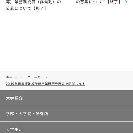
等）業務嘱託員（非常勤）の
の募集について【終了】
公募について【終了】
ホーム
-
ニュース
-
2019年度国際地域学部卒業研究発表会を開催します
大学紹介
学部・大学院・研究所
大学生活