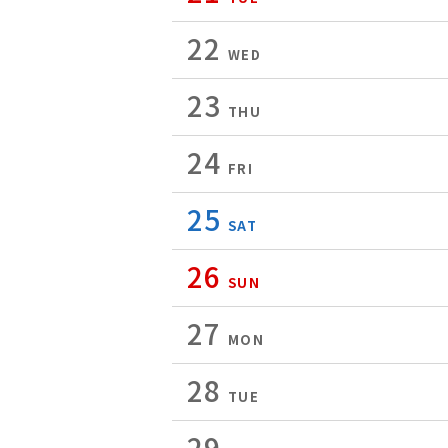
22
WED
23
THU
24
FRI
25
SAT
26
SUN
27
MON
28
TUE
29