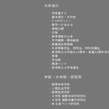
大学紹介
学長室から
基本理念・方向性
3つのポリシー
開学へのあゆみ
情報公開
広報
教育情報の公表
学内機関・関係施設
教職員採用情報
科目等履修生、研究生、特別受講生
新潟県立大学創立10周年・創基56周年記
事業
学生歌
関連リンク
新潟県立大学後援会
学部・大学院・研究所
国際地域学部
人間生活学部
国際経済学部
大学院 国際地域学研究科
大学院 健康栄養学研究科
北東アジア研究所