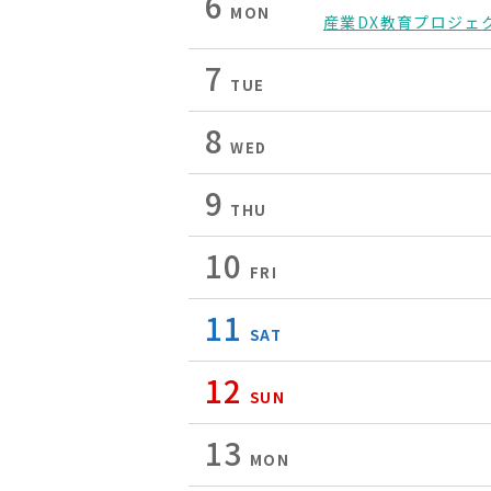
6
MON
産業DX教育プロジェ
7
TUE
8
WED
9
THU
10
FRI
11
SAT
12
SUN
13
MON