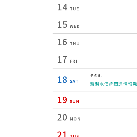
14
TUE
15
WED
16
THU
17
FRI
その他
18
SAT
新潟水俣病関連情報
19
SUN
20
MON
21
TUE