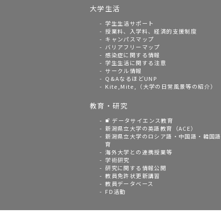
大学生活
学生生活サポート
授業料、入学料、経済的支援制度
キャンパスマップ
バリアフリーマップ
感染症に関する情報
学生生活に関する注意
サークル情報
Q&AなるほどUNP
Kite,Mite,（大学の日常風景等の紹介）
教育・研究
データサイエンス教育
新潟県立大学の英語教育（ACE）
新潟県立大学のロシア語・中国語・韓国
育
海外大学との連携授業等
学術研究
研究に関する情報公開
教員免許状更新講習
教員データベース
FD活動