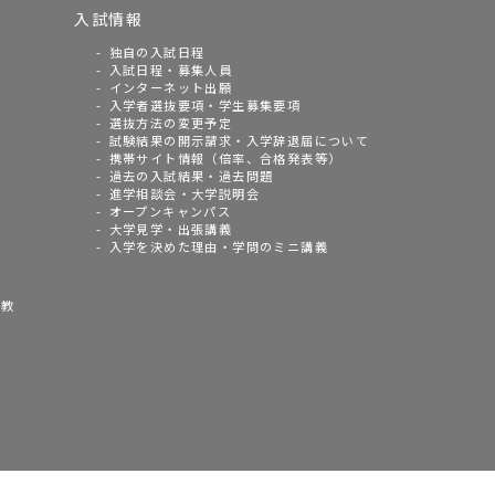
入試情報
独自の入試日程
入試日程・募集人員
インターネット出願
入学者選抜要項・学生募集要項
選抜方法の変更予定
試験結果の開示請求・入学辞退届について
携帯サイト情報（倍率、合格発表等）
過去の入試結果・過去問題
進学相談会・大学説明会
オープンキャンパス
大学見学・出張講義
入学を決めた理由・学問のミニ講義
語教