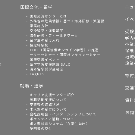
ニュ
国際交流・留学
国際交流センターとは
イベ
外務省の危険情報に基づく海外研修・派遣留
学実施方針
交換留学・派遣留学
受験
海外研修・フィールドワーク
学内
留学生の受け入れ
卒業
協定締結校
COIL（国際協働オンライン学習）の推進
保護
サマーセミナー・国際オンラインセミナー
地域
国際交流イベント
企業
念
語学学習支援施設 SALC
海外留学奨学金制度
English
寄付
就職・進学
交通
キャリア支援センター紹介
就職活動支援について
資料
卒業後の進路状況
求人票の受付について
お問
会社説明会・インターンシップについて
ボランティア活動について
求人票検索システム（在学生向け）
証明書の交付