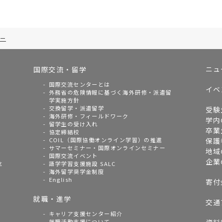
ー
ニュ
国際交流・留学
国際交流センターとは
イベ
外務省の危険情報に基づく海外研修・派遣留
学実施方針
交換留学・派遣留学
受験
海外研修・フィールドワーク
学内
留学生の受け入れ
卒業
協定締結校
COIL（国際協働オンライン学習）の推進
保護
サマーセミナー・国際オンラインセミナー
地域
国際交流イベント
企業
念
語学学習支援施設 SALC
海外留学奨学金制度
English
寄付
就職・進学
交通
キャリア支援センター紹介
就職活動支援について