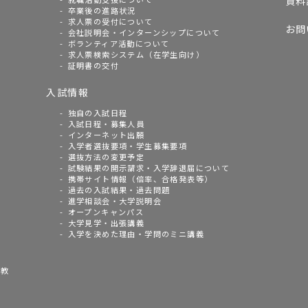
資料
卒業後の進路状況
求人票の受付について
お問
会社説明会・インターンシップについて
ボランティア活動について
求人票検索システム（在学生向け）
証明書の交付
入試情報
独自の入試日程
入試日程・募集人員
インターネット出願
入学者選抜要項・学生募集要項
選抜方法の変更予定
試験結果の開示請求・入学辞退届について
携帯サイト情報（倍率、合格発表等）
過去の入試結果・過去問題
進学相談会・大学説明会
オープンキャンパス
大学見学・出張講義
入学を決めた理由・学問のミニ講義
語教