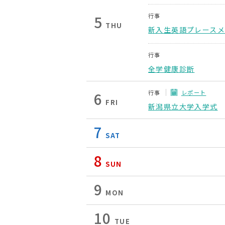
行事
5
THU
新入生英語プレース
行事
全学健康診断
行事
レポート
6
FRI
新潟県立大学入学式
7
SAT
8
SUN
9
MON
10
TUE