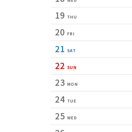
WED
19
THU
20
FRI
21
SAT
22
SUN
23
MON
24
TUE
25
WED