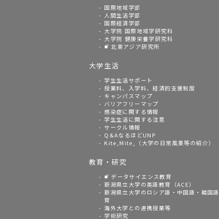
国際地域学部
人間生活学部
国際経済学部
大学院 国際地域学研究科
大学院 健康栄養学研究科
北東アジア研究所
大学生活
学生生活サポート
授業料、入学料、経済的支援制度
キャンパスマップ
バリアフリーマップ
感染症に関する情報
学生生活に関する注意
サークル情報
Q&AなるほどUNP
Kite,Mite,（大学の日常風景等の紹介）
教育・研究
データサイエンス教育
新潟県立大学の英語教育（ACE）
新潟県立大学のロシア語・中国語・韓国
育
海外大学との連携授業等
学術研究