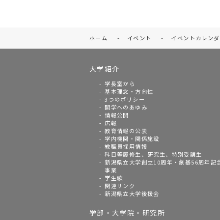
ホーム
-
イベント
-
イベントカレンダ
大学紹介
学長室から
基本理念・方向性
3つのポリシー
開学へのあゆみ
情報公開
広報
教育情報の公表
学内機関・関係施設
教職員採用情報
科目等履修生、研究生、特別受講生
新潟県立大学創立10周年・創基56周年記
事業
学生歌
関連リンク
新潟県立大学後援会
学部・大学院・研究所