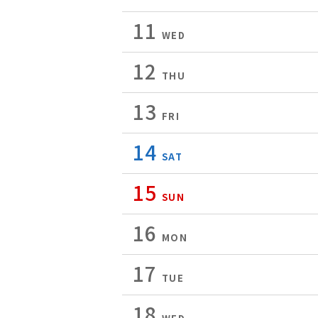
11
WED
12
THU
13
FRI
14
SAT
15
SUN
16
MON
17
TUE
18