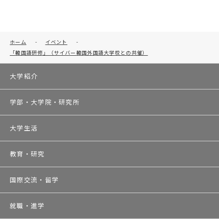
ホーム
-
イベント
-
「韓国語研修」（サイバー韓国外国語大学校との共催）
大学紹介
学部・大学院・研究所
大学生活
教育・研究
国際交流・留学
就職・進学