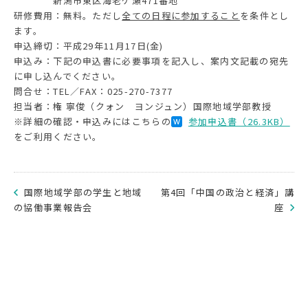
新潟市東区海老ケ瀬471番地
研修費用：無料。ただし
全ての日程に参加すること
を条件とし
ます。
申込締切：平成29年11月17日(金)
申込み：下記の申込書に必要事項を記入し、案内文記載の宛先
に申し込んでください。
問合せ：TEL／FAX：025-270-7377
担当者：権 寧俊（クォン ヨンジュン）国際地域学部教授
※詳細の確認・申込みにはこちらの
参加申込書（26.3KB）
をご利用ください。
国際地域学部の学生と地域
第4回「中国の政治と経済」講
の協働事業報告会
座