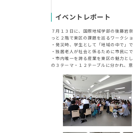
イベントレポート
７月１３日に、国際地域学部の後藤岩
っと２階で東区の課題を巡るワークシ
・発災時、学生として「地域の中で」
・独居老人が社会と係るために市民に
・市内唯一を誇る産業を東区の魅力と
の３テーマ・１２テーブルに分かれ、