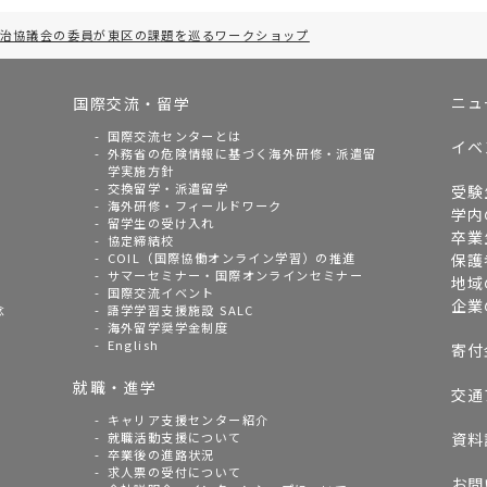
治協議会の委員が東区の課題を巡るワークショップ
ニュ
国際交流・留学
国際交流センターとは
イベ
外務省の危険情報に基づく海外研修・派遣留
学実施方針
交換留学・派遣留学
受験
海外研修・フィールドワーク
学内
留学生の受け入れ
卒業
協定締結校
COIL（国際協働オンライン学習）の推進
保護
サマーセミナー・国際オンラインセミナー
地域
国際交流イベント
企業
念
語学学習支援施設 SALC
海外留学奨学金制度
English
寄付
就職・進学
交通
キャリア支援センター紹介
就職活動支援について
資料
卒業後の進路状況
求人票の受付について
お問