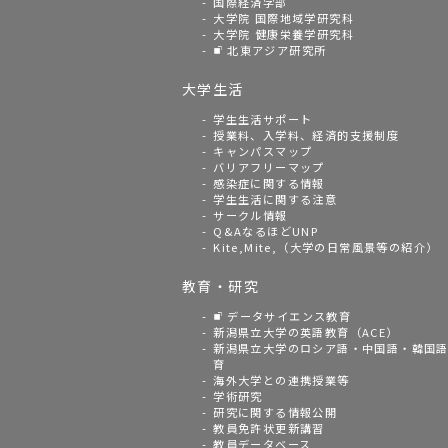
国際経済学部
大学院 国際地域学研究科
大学院 健康栄養学研究科
北東アジア研究所
大学生活
学生生活サポート
授業料、入学料、経済的支援制度
キャンパスマップ
バリアフリーマップ
感染症に関する情報
学生生活に関する注意
サークル情報
Q&AなるほどUNP
Kite,Mite,（大学の日常風景等の紹介）
教育・研究
データサイエンス教育
新潟県立大学の英語教育（ACE）
新潟県立大学のロシア語・中国語・韓国
育
海外大学との連携授業等
学術研究
研究に関する情報公開
教員免許状更新講習
教員データベース