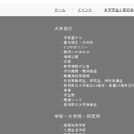
ホーム
-
イベント
-
本学学生と東区自
大学紹介
学長室から
基本理念・方向性
3つのポリシー
開学へのあゆみ
情報公開
広報
教育情報の公表
学内機関・関係施設
教職員採用情報
科目等履修生、研究生、特別受講生
新潟県立大学創立10周年・創基56周年記
事業
学生歌
関連リンク
新潟県立大学後援会
学部・大学院・研究所
国際地域学部
人間生活学部