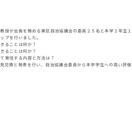
奈教授が会長を務める東区自治協議会の委員２５名と本学２年生１
ョップを行いました。
できることは何か？
できることは何か？
して発信する内容と方法は？
意見交換と発表を行い、自治協議会委員から本学学生への高い評価