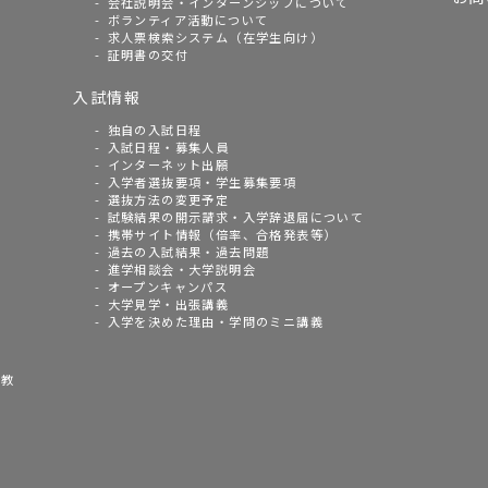
会社説明会・インターンシップについて
ボランティア活動について
求人票検索システム（在学生向け）
証明書の交付
入試情報
独自の入試日程
入試日程・募集人員
インターネット出願
入学者選抜要項・学生募集要項
選抜方法の変更予定
試験結果の開示請求・入学辞退届について
携帯サイト情報（倍率、合格発表等）
過去の入試結果・過去問題
進学相談会・大学説明会
オープンキャンパス
大学見学・出張講義
入学を決めた理由・学問のミニ講義
語教