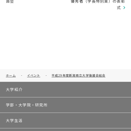
告会
優秀者（学長特別賞）の表彰
式
ホーム
-
イベント
-
平成29年度新潟県立大学後援会総会
大学紹介
学部・大学院・研究所
大学生活