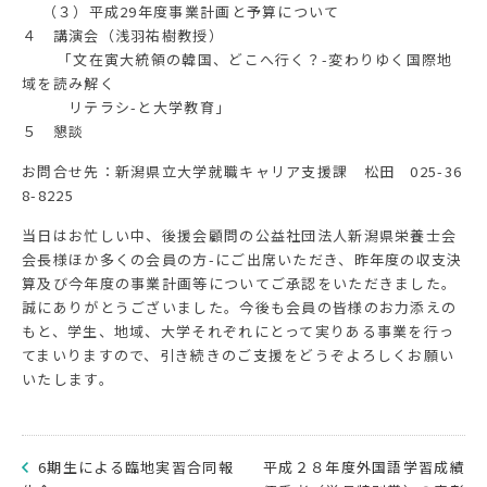
（３）平成29年度事業計画と予算について
４ 講演会（浅羽祐樹教授）
「文在寅大統領の韓国、どこへ行く？-変わりゆく国際地
域を読み解く
リテラシ-と大学教育」
５ 懇談
お問合せ先：新潟県立大学就職キャリア支援課 松田 025-36
8-8225
当日はお忙しい中、後援会顧問の公益社団法人新潟県栄養士会
会長様ほか多くの会員の方-にご出席いただき、昨年度の収支決
算及び今年度の事業計画等についてご承認をいただきました。
誠にありがとうございました。今後も会員の皆様のお力添えの
もと、学生、地域、大学それぞれにとって実りある事業を行っ
てまいりますので、引き続きのご支援をどうぞよろしくお願い
いたします。
6期生による臨地実習合同報
平成２８年度外国語学習成績