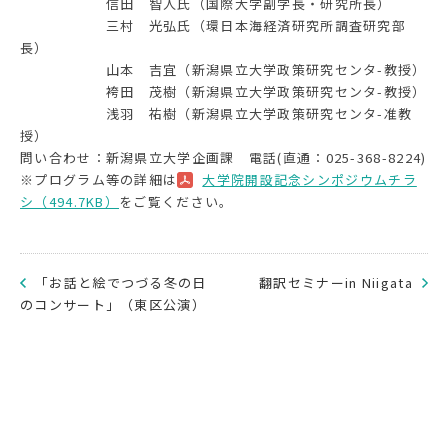
信田 智人氏（国際大学副学長・研究所長）
三村 光弘氏（環日本海経済研究所調査研究部
長）
山本 吉宜（新潟県立大学政策研究センタ-教授）
袴田 茂樹（新潟県立大学政策研究センタ-教授）
浅羽 祐樹（新潟県立大学政策研究センタ-准教
授）
問い合わせ：新潟県立大学企画課 電話(直通：025-368-8224)
※プログラム等の詳細は
大学院開設記念シンポジウムチラ
シ（494.7KB）
をご覧ください。
「お話と絵でつづる冬の日
翻訳セミナーin Niigata
のコンサート」（東区公演）