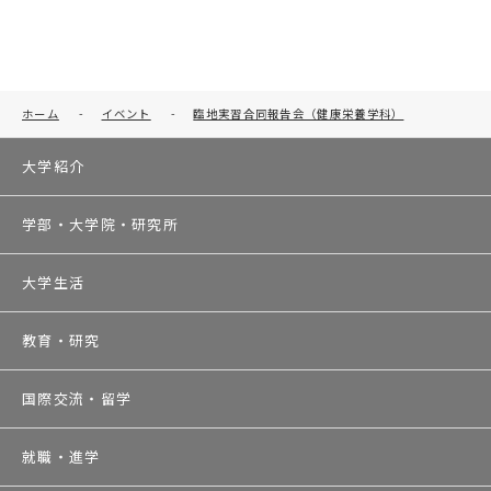
ホーム
-
イベント
-
臨地実習合同報告会（健康栄養学科）
大学紹介
学部・大学院・研究所
大学生活
教育・研究
国際交流・留学
就職・進学