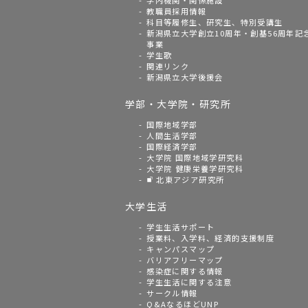
学内機関・関係施設
教職員採用情報
科目等履修生、研究生、特別受講生
新潟県立大学創立10周年・創基56周年記
事業
学生歌
関連リンク
新潟県立大学後援会
学部・大学院・研究所
国際地域学部
人間生活学部
国際経済学部
大学院 国際地域学研究科
大学院 健康栄養学研究科
北東アジア研究所
大学生活
学生生活サポート
授業料、入学料、経済的支援制度
キャンパスマップ
バリアフリーマップ
感染症に関する情報
学生生活に関する注意
サークル情報
Q&AなるほどUNP