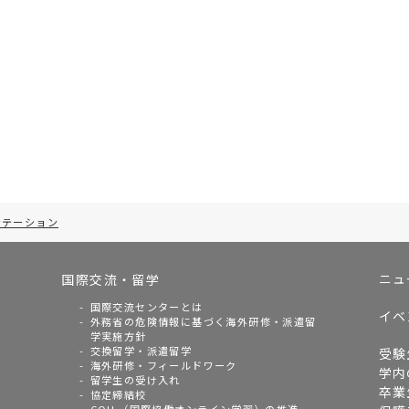
ンテーション
ニュ
国際交流・留学
国際交流センターとは
イベ
外務省の危険情報に基づく海外研修・派遣留
学実施方針
交換留学・派遣留学
受験
海外研修・フィールドワーク
学内
留学生の受け入れ
卒業
協定締結校