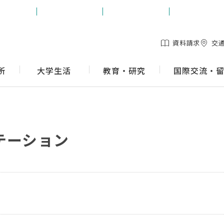
生の方
保護者の方
地域の方
企業の方
資料請求
交
所
大学生活
教育・研究
国際交流・
テーション