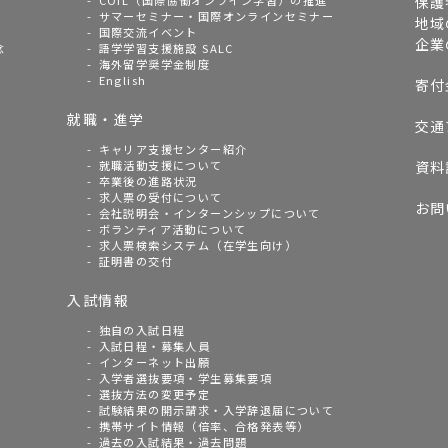
COIL（国際協働オンライン学習）の推進
保護
サマーセミナー・国際オンラインセミナー
地域
国際交流イベント
企業
念
語学学習支援施設 SALC
海外留学奨学金制度
English
寄付
就職・進学
交通
キャリア支援センター紹介
就職活動支援について
資料
卒業後の進路状況
求人票の受付について
お問
会社説明会・インターンシップについて
ボランティア活動について
求人票検索システム（在学生向け）
証明書の交付
入試情報
独自の入試日程
入試日程・募集人員
インターネット出願
入学者選抜要項・学生募集要項
選抜方法の変更予定
試験結果の開示請求・入学辞退届について
携帯サイト情報（倍率、合格発表等）
過去の入試結果・過去問題