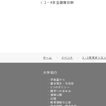
2・4年生健康診断
ホーム
-
イベント
-
2・3年次オリエ
大学紹介
学長室から
基本理念・方向性
3つのポリシー
開学へのあゆみ
情報公開
広報
教育情報の公表