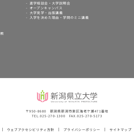
進学相談会・大学説明会
オープンキャンパス
大学見学・出張講義
入学を決めた理由・学問のミニ講義
語教
〒950-8680 新潟県新潟市東区海老ケ瀬471番地
TEL.025-270-1300 FAX.025-270-5173
ウェブアクセシビリティ方針
プライバシーポリシー
サイトマップ