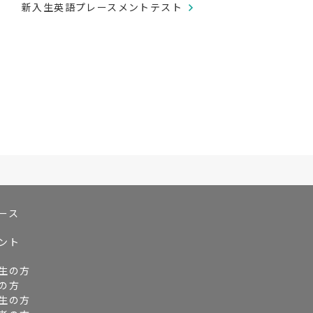
新入生英語プレースメントテスト
ース
ント
生の方
の方
生の方