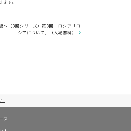
ります。
編〜（3回シリーズ）第3回 ロシア「ロ
シアについて」（入場無料）
料）
ース
ント