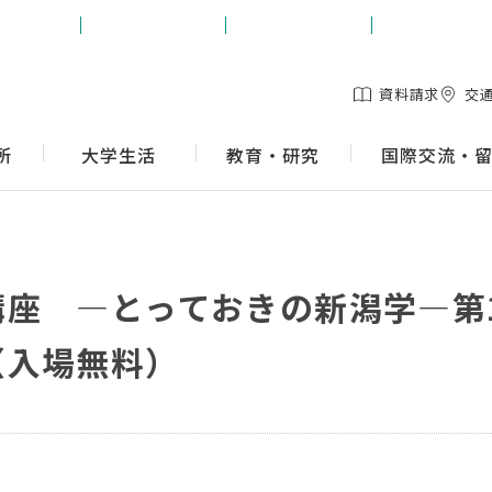
生の方
保護者の方
地域の方
企業の方
資料請求
交
所
大学生活
教育・研究
国際交流・
講座 ―とっておきの新潟学―第
（入場無料）