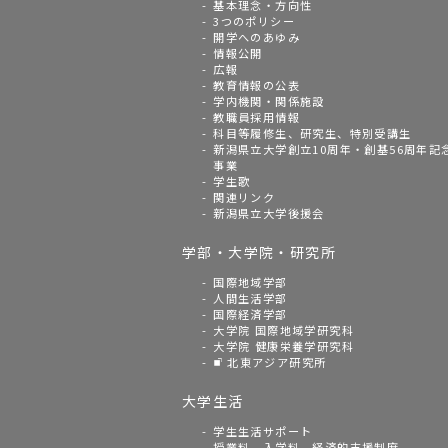
基本理念・方向性
3つのポリシー
開学へのあゆみ
情報公開
広報
教育情報の公表
学内機関・関係施設
教職員採用情報
科目等履修生、研究生、特別受講生
新潟県立大学創立10周年・創基56周年記
事業
学生歌
関連リンク
新潟県立大学後援会
学部・大学院・研究所
国際地域学部
人間生活学部
国際経済学部
大学院 国際地域学研究科
大学院 健康栄養学研究科
北東アジア研究所
大学生活
学生生活サポート
授業料、入学料、経済的支援制度