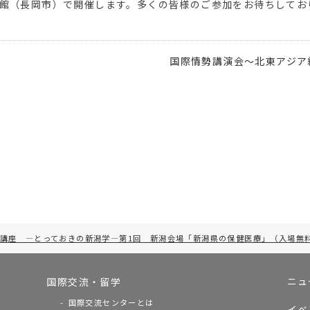
物館（長岡市）で開催します。多くの皆様のご参加をお待ちしてお
国際情勢講演会〜北東アジア
講座 ―とっておきの新潟学―第1回 新潟会場「新潟県の保健医療」（入場無
ニュ
国際交流・留学
国際交流センターとは
イベ