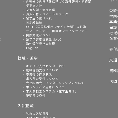
外務省の危険情報に基づく海外研修・派遣留
学実施方針
交換留学・派遣留学
受験
海外研修・フィールドワーク
学内
留学生の受け入れ
卒業
協定締結校
COIL（国際協働オンライン学習）の推進
保護
サマーセミナー・国際オンラインセミナー
地域
国際交流イベント
企業
念
語学学習支援施設 SALC
海外留学奨学金制度
English
寄付
就職・進学
交通
キャリア支援センター紹介
就職活動支援について
資料
卒業後の進路状況
求人票の受付について
お問
会社説明会・インターンシップについて
ボランティア活動について
求人票検索システム（在学生向け）
証明書の交付
入試情報
独自の入試日程
入試日程・募集人員