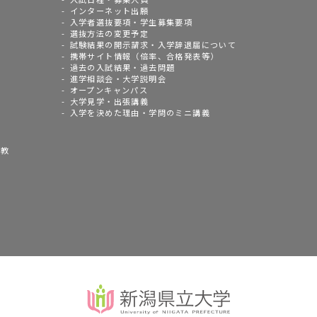
インターネット出願
入学者選抜要項・学生募集要項
選抜方法の変更予定
試験結果の開示請求・入学辞退届について
携帯サイト情報（倍率、合格発表等）
過去の入試結果・過去問題
進学相談会・大学説明会
オープンキャンパス
大学見学・出張講義
入学を決めた理由・学問のミニ講義
語教