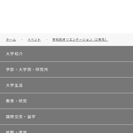
ホーム
-
イベント
-
学科別オリエンテーション（2年生）
大学紹介
学部・大学院・研究所
大学生活
教育・研究
国際交流・留学
就職・進学