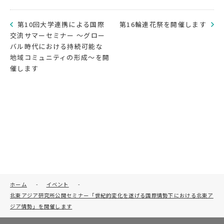
第10回大学連携による国際
第16輪連花祭を開催します
交流サマーセミナー ～グロー
バル時代における持続可能な
地域コミュニティの形成～を開
催します
ホーム
-
イベント
-
北東アジア研究所公開セミナー「世紀的変化を遂げる国際情勢下における北東ア
ジア情勢」を開催します